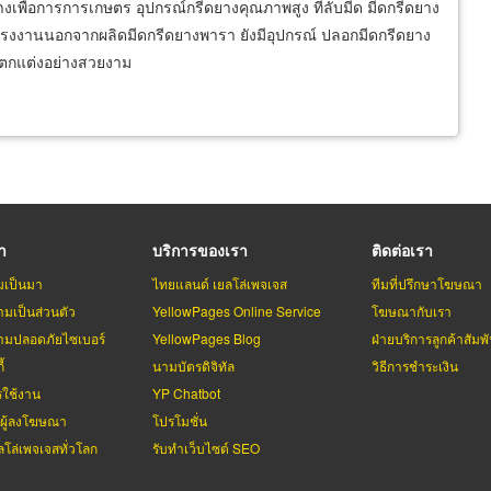
างเพื่อการการเกษตร อุปกรณ์กรีดยางคุณภาพสูง ที่ลับมีด มีดกรีดยาง
กโรงงานนอกจากผลิดมีดกรีดยางพารา ยังมีอุปกรณ์ ปลอกมีดกรีดยาง
ด ตกแต่งอย่างสวยงาม
รา
บริการของเรา
ติดต่อเรา
มเป็นมา
ไทยแลนด์ เยลโล่เพจเจส
ทีมที่ปรึกษาโฆษณา
มเป็นส่วนตัว
YellowPages Online Service
โฆษณากับเรา
มปลอดภัยไซเบอร์
YellowPages Blog
ฝ่ายบริการลูกค้าสัมพั
้
นามบัตรดิจิทัล
วิธีการชำระเงิน
รใช้งาน
YP Chatbot
บผู้ลงโฆษณา
โปรโมชั่น
ลโล่เพจเจสทั่วโลก
รับทำเว็บไซต์ SEO