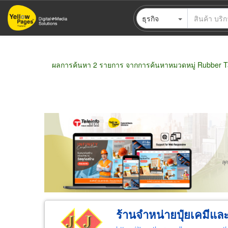
ข้าม
ธุรกิจ
ไป
ยัง
เนื้อหา
หลัก
ผลการค้นหา 2 รายการ จากการค้นหาหมวดหมู่ Rubber T
ขายส่ง
ขายปลีก
ผู้ผลิต
ตัวแทนจัดจำห
ร้านจำหน่ายปุ๋ยเคมีและ