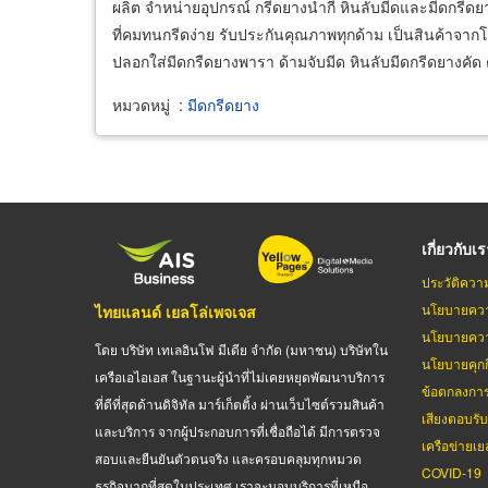
ผลิต จำหน่ายอุปกรณ์ กรีดยางน่ำกี่ หินลับมีดและมีดกรีดย
ที่คมทนกรีดง่าย รับประกันคุณภาพทุกด้าม เป็นสินค้าจา
ปลอกใส่มีดกรืดยางพารา ด้ามจับมีด หินลับมีดกรีดยางคั
หมวดหมู่
:
มีดกรีดยาง
เกี่ยวกับเ
ประวัติควา
นโยบายควา
ไทยแลนด์ เยลโล่เพจเจส
นโยบายควา
โดย บริษัท เทเลอินโฟ มีเดีย จำกัด (มหาชน) บริษัทใน
นโยบายคุกกี
เครือเอไอเอส ในฐานะผู้นำที่ไม่เคยหยุดพัฒนาบริการ
ข้อตกลงกา
ที่ดีที่สุดด้านดิจิทัล มาร์เก็ตติ้ง ผ่านเว็บไซต์รวมสินค้า
เสียงตอบรั
และบริการ จากผู้ประกอบการที่เชื่อถือได้ มีการตรวจ
เครือข่ายเย
สอบและยืนยันตัวตนจริง และครอบคลุมทุกหมวด
COVID-19
ธุรกิจมากที่สุดในประเทศ เราจะมอบบริการที่เหนือ