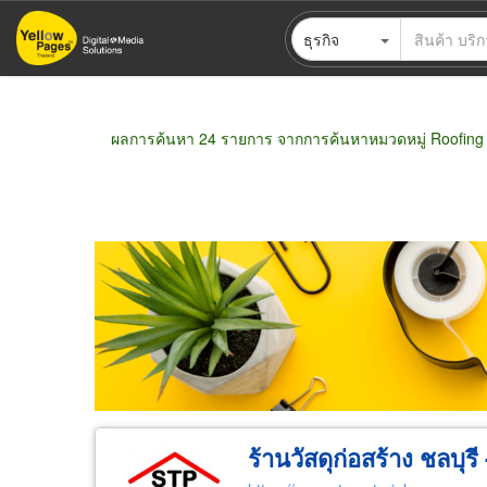
ข้าม
ธุรกิจ
ไป
ยัง
เนื้อหา
หลัก
ผลการค้นหา 24 รายการ จากการค้นหาหมวดหมู่ Roofing 
ขายส่ง
ขายปลีก
ผู้ผลิต
ตัวแทนจัดจำห
ร้านวัสดุก่อสร้าง ชลบุรี 