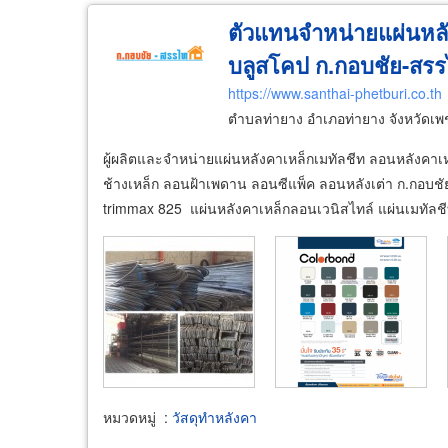
ตัวแทนจำหน่ายแผ่นหลั
บลูสโคป ก.กอบชัย-สรร
https://www.santhai-phetburi.co.th
ตำบลท่ายาง อำเภอท่ายาง จังหวัดเพ
​ผู้ผลิตและจำหน่ายแผ่นหลังคาเหล็กเมทัลชีท ลอนหลังคา
ช้างเหล็ก ลอนฝ้าเพดาน ลอนซีแพ็ค ลอนหลังเต่า ก.กอบชัย
trimmax 825 แผ่นหลังคาเหล็กลอนเวนิสไทล์ แผ่นเมทัลชี
หมวดหมู่
:
วัสดุทำหลังคา