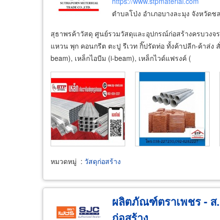
https://www.stpmaterial.com
ตำบลโป่ง อำเภอบางละมุง จังหวัดชล
สุธาพรค้าวัสดุ ศูนย์รวมวัสดุและอุปกรณ์ก่อสร้างครบวงจร 
แหวน พุก คอนกรีต ตะปู รีเวท กิ๊ปรัดท่อ ทั้งค้าปลีก-ค้าส่
beam), เหล็กไอบีม (i-beam), เหล็กไวด์แฟรงค์ (
หมวดหมู่
:
วัสดุก่อสร้าง
ผลิตภัณฑ์ตราเพชร - ส.เ
ก่อสร้าง