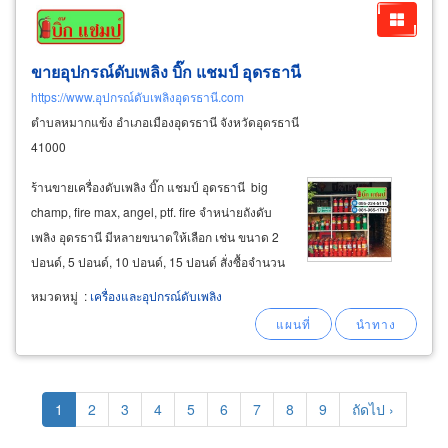
ขายอุปกรณ์ดับเพลิง บิ๊ก แชมป์ อุดรธานี
https://www.อุปกรณ์ดับเพลิงอุดรธานี.com
ตำบลหมากแข้ง อำเภอเมืองอุดรธานี จังหวัดอุดรธานี
41000
ร้านขายเครื่องดับเพลิง บิ๊ก แชมป์ อุดรธานี big
champ, fire max, angel, ptf. fire จำหน่ายถังดับ
เพลิง อุดรธานี มีหลายขนาดให้เลือก เช่น ขนาด 2
ปอนด์, 5 ปอนด์, 10 ปอนด์, 15 ปอนด์ สั่งซื้อจำนวน
มากราคาถูก สินค้ารับประกันคุณภาพ ถังดับเพลิง
หมวดหมู่
:
เครื่องและอุปกรณ์ดับเพลิง
ถังแดง ผงเคมีแห้ง (dry chemical powder) ไม่เป็น
สื่อไฟฟ้าใช้ดับเพลิงประเภท
Pagination
Current
1
Page
2
Page
3
Page
4
Page
5
Page
6
Page
7
Page
8
Page
9
Next
ถัดไป ›
page
page