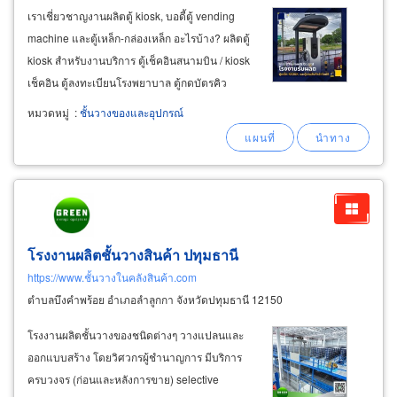
เราเชี่ยวชาญงานผลิตตู้ kiosk, บอดี้ตู้ vending
machine และตู้เหล็ก-กล่องเหล็ก อะไรบ้าง? ผลิตตู้
kiosk สำหรับงานบริการ ตู้เช็คอินสนามบิน / kiosk
เช็คอิน ตู้ลงทะเบียนโรงพยาบาล ตู้กดบัตรคิว
ธนาคาร ตู้พิมพ์สติ๊กเกอร์ / ตู้กดบัตรจอดรถ ตู้
หมวดหมู่
:
ชั้นวางของและอุปกรณ์
ดิสเพลย์สำหรับประชาสัมพันธ์ ผลิตตู้ kiosk ขาย
สินค้าอัตโนมัติ
โรงงานผลิตชั้นวางสินค้า ปทุมธานี
https://www.ชั้นวางในคลังสินค้า.com
ตำบลบึงคำพร้อย อำเภอลำลูกกา จังหวัดปทุมธานี 12150
โรงงานผลิตชั้นวางของชนิดต่างๆ วางแปลนและ
ออกแบบสร้าง โดยวิศวกรผู้ชำนาญการ มีบริการ
ครบวงจร (ก่อนและหลังการขาย) selective