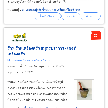
งานแปรรูปโลหะที่มีความซับซ้อน ด้วยเครื่องกลึง
cnc เครื่องมิลลิ่ง cnc และเครื่อง machine center ที่
หมวดหมู่
:
ขายส่งและผู้ผลิตชิ้นส่วนและอะไหล่เครื่องจักรกล
มีค่า tolerance ต่ำมาก รับกลึง-รับกัดเหล็กกล้า
ss400, s45c, s50c
ร้าน ร้านเครื่องครัว สมุทรปราการ - เซ่ง กี่
เครื่องครัว
https://www.ร้านขายเครื่องครัว.com
ตำบลปากน้ำ อำเภอเมืองสมุทรปราการ จังหวัด
สมุทรปราการ 10270
จำหน่ายของใช้พลาสติกในครัวเรือน ถังน้ำหูหิ้ว
ตะกร้าผ้า ถังผง ถังขยะ ที่โกยผง ตะกร้าพลาสติก
กะละมัง ขันพลาสติก ฝาชี ภาชนะพลาสติก เหยือก
น้ำ ขวดน้ำ แก้วน้ำ ถาดพลาสติก กระปุกฝาเกลียว
พลาสติก กล่องอเนกประสงค์ กระติกน้ำหูหิ้ว กระติก
หมวดหมู่
:
เครื่องใช้และอุปกรณ์ในการประกอบอาหารครัว