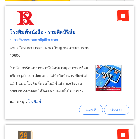
โรงพิมพ์หนังสือ - รวมศิลป์ฟิล์ม
https://www.roumsilpfilm.com
แขวงวัดท่าพระ เขตบางกอกใหญ่ กรุงเทพมหานคร
10600
ใบปลิว การ์ดแต่งงาน หนังสือรุ่น เมนูอาหาร พร้อม
บริการ print on demand ไม่จำกัดจำนวน พิมพ์ได้
แม้ 1 แผ่น โรงพิมพ์ด่วน ไม่มีขั้นต่ำ รองรับงาน
print on demand ได้ตั้งแต่ 1 แผ่นขึ้นไป เหมาะ
สำหรับงานเฉพาะบุคคล งานพิมพ์รายชื่อ งาน
หมวดหมู่
:
โรงพิมพ์
อีเวนต์ งานพิมพ์จำนวนน้อย คุณภาพสูงเทียบเท่า
ออฟเซ็ต เราใช้ระบบ
digital