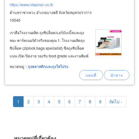
https://www.nitaphan.co.th
ตำบลราชาเทวะ อำเภอบางพลี จังหวัดสมุทรปราการ
10540
เราคือโรงงานผลิต ถุงซิปล็อค/แอร์บับเบิ้ลและถุง
ขยะ พาร์ทเนอร์ตัวจริงของคุณ 1. โรงงานผลิตถุง
ซิปล็อค (ziplock bags specialist) ซีลถุงซิปล็อค
แน่น เปิด-ปิดง่าย รองรับ food grade และงานพิมพ์
โลโก้ (oem) ปรับความหนาได้ตามน้ำหนักสินค้า
หมวดหมู่
:
ถุงพลาสติกและถุงใสโปร่ง
มั่นใจถุงไม่แตกจากแรงดันอากาศหรือการซ้อนทับ
2. ผลิตและจำหน่ายแอร์บับเบิ้ล
Pagination
Current
1
Page
2
Page
3
Page
4
Page
5
Page
6
Page
7
Page
8
Page
9
Next
ถัดไป ›
page
page
หมวดหมู่ที่เกี่ยวข้อง