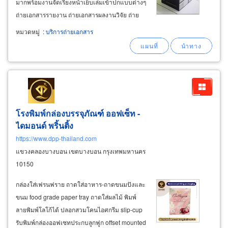
มากพร้อมงานจัดเรียงหน้าเย็บเล่มเข้าปกแบบต่างๆ
ถ่ายเอกสารรายงาน ถ่ายเอกสารผลงานวิจัย ถ่าย
เอกสารวิชาการ ถ่ายเอกสารคู่มือต่างๆ งานด่วนรอ
หมวดหมู่
:
บริการถ่ายเอกสาร
รับได้เลย บริการถ่ายสำเนา ถ่ายแบบแปลน
พิมพ์เขียวด้วยระบบดิจิตอล บริการถ่ายแบบแปลนสี
โรงพิมพ์กล่องบรรจุภัณฑ์ ออฟเซ็ท -
ไดมอนด์ พริ้นติ้ง
https://www.dpp-thailand.com
แขวงคลองบางบอน เขตบางบอน กรุงเทพมหานคร
10150
กล่องใส่เฟรนฟราย ถาดใส่อาหาร-ถาดขนมปังและ
ขนม food grade paper tray ถาดใส่ผลไม้ พิมพ์
ลายพิมพ์โลโก้ได้ ปลอกสวมโคนไอศกรีม slip-cup
รับพิมพ์กล่องออฟเซทประกบลูกฟูก offset mounted