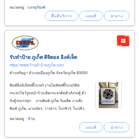
corrugated box printer ผลิตลังออฟเซท offset
หมวดหมู่
:
บรรจุภัณฑ์
carton ผลิตถาดกระดาษลูกฟูก โรงพิมพ์กล่อง
diamond
printing
รับทำป้าย ภูเก็ต ดิจิตอล อิงค์เจ็ต
https://www.ร้านทำป้ายภูเก็ต.com
ตำบลรัษฎา อำเภอเมืองภูเก็ต จังหวัดภูเก็ต 83000
พิมพ์อิงค์เจ็ทสติ๊กเกอร์ งานไดคัทสติ๊กเกอร์ติด
กระจกโชว์รูมหน้าร้าน ติดกระจกติดตัวถังรถตู้ ตัว
ถังตู้รถบรรทุก งานพิมพ์ ภูเก็ต รับผลิต งานสิ่ง
พิมพ์ ภูเก็ต, นามบัตร, วารสาร, โบรชัวร์, ใบปลิว,
แผ่นพับ, โปสเตอร์, แคตตาล็อก, เมนูอาหาร ตราสิน
หมวดหมู่
:
ป้าย
ค้า phuket
digital