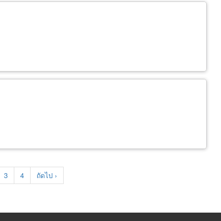
e
Page
3
Page
4
Next
ถัดไป ›
page