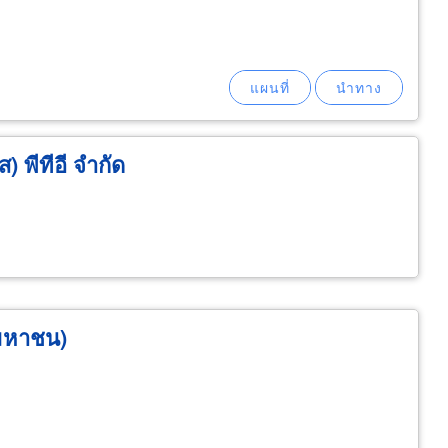
) พีทีอี จำกัด
(มหาชน)