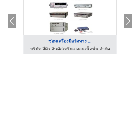
ซ่อมเครื่องมือวัดทาง ...
บริษัท อีคิว อินดัสเทรียล คอนเน็คชั่น จำกัด
บริษั