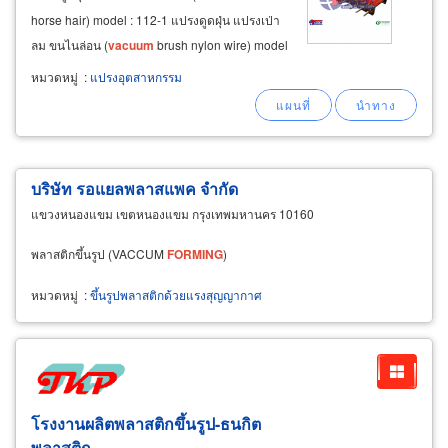
horse hair) model : 112-1 แปรงดูดฝุ่น แปรงเป่า
ลม ขนไนล่อน (
vacuum
brush nylon wire) model
: 112-3 model : 112-3 (
vacuum
brush nylon
หมวดหมู่
:
แปรงอุตสาหกรรม
wire) wheel brush (model : 113) คือ แปรงล้อกลม
ขนม้า
บริษัท รอแยลพลาสแพค จำกัด
แขวงหนองแขม เขตหนองแขม กรุงเทพมหานคร 10160
พลาสติกขึ้นรูป (VACCUM
FORMING
)
หมวดหมู่
:
ขึ้นรูปพลาสติกด้วยแรงสุญญากาศ
โรงงานผลิตพลาสติกขึ้นรูป-ธนกิต
พลาสติก