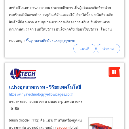
สหศิลป์ไฮเทค ย่าน บางบอน ประกอบกิจการ เป็นผู้ผลิตและจัดจำหน่าย
ตะกร้าผลไม้พลาสติก บรรจุภัณฑ์ผักและผลไม้, ถ้วยใส่น้ำ มุ่งเน้นที่จะผลิต
สินค้าที่มีคุณภาพ ควบคุมกระบวนการผลิตอย่างละเอียด สินค้าทนทาน
คุณภาพคุ้มราคา ยินดีให้บริการ มั่นใจทุกครั้งเมื่อมาใช้บริการ โรงงาน
พลาสติก บางบอน ผู้ผลิตจำหน่ายส่งผลิตภัณฑ์ของใช้พลาสติกสำเร็จรูป
หมวดหมู่
:
ขึ้นรูปพลาสติกด้วยแรงสุญญากาศ
แปรงอุตสาหกรรม - วิริยะเทคโนโลยี
https://viriyatechnology.yellowpages.co.th
แขวงคลองบางบอน เขตบางบอน กรุงเทพมหานคร
10150
brush (model : 112) คือ แปรงสำหรับเครื่องดูดฝุ่น
แปรงดูดฝุ่น แปรงเป่าลม ขนม้า (
vacuum
brush