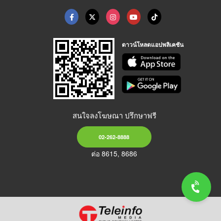
ดาวน์โหลดแอปพลิเคชัน
สนใจลงโฆษณา ปรึกษาฟรี
02-262-8888
ต่อ 8615, 8686