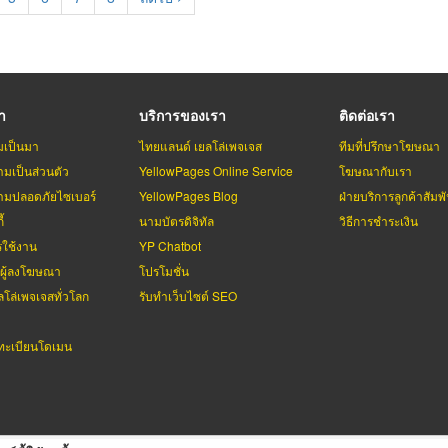
page
รา
บริการของเรา
ติดต่อเรา
มเป็นมา
ไทยแลนด์ เยลโล่เพจเจส
ทีมที่ปรึกษาโฆษณา
มเป็นส่วนตัว
YellowPages Online Service
โฆษณากับเรา
มปลอดภัยไซเบอร์
YellowPages Blog
ฝ่ายบริการลูกค้าสัมพั
้
นามบัตรดิจิทัล
วิธีการชำระเงิน
รใช้งาน
YP Chatbot
บผู้ลงโฆษณา
โปรโมชั่น
ลโล่เพจเจสทั่วโลก
รับทำเว็บไซต์ SEO
ะเบียนโดเมน