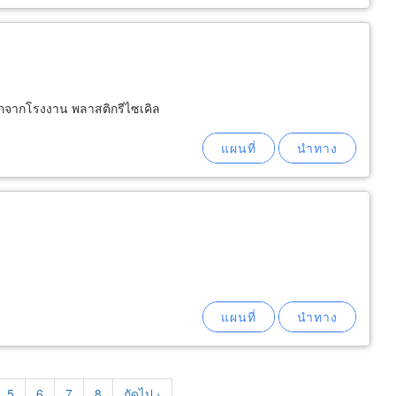
ติกจากโรงงาน พลาสติกรีไซเคิล
e
Page
5
Page
6
Page
7
Page
8
Next
ถัดไป ›