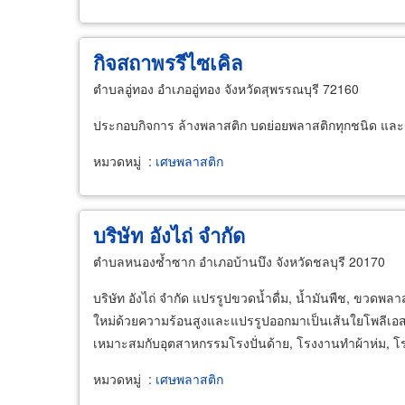
กิจสถาพรรีไซเคิล
ตำบลอู่ทอง อำเภออู่ทอง จังหวัดสุพรรณบุรี 72160
ประกอบกิจการ ล้างพลาสติก บดย่อยพลาสติกทุกชนิด และรับซื
หมวดหมู่
:
เศษพลาสติก
บริษัท อังไถ่ จำกัด
ตำบลหนองซ้ำซาก อำเภอบ้านบึง จังหวัดชลบุรี 20170
บริษัท อังไถ่ จำกัด แปรรูปขวดน้ำดื่ม, น้ำมันพืช, ขวด
ใหม่ด้วยความร้อนสูงและแปรรูปออกมาเป็นเส้นใยโพลีเอสเต
เหมาะสมกับอุตสาหกรรมโรงปั่นด้าย, โรงงานทำผ้าห่ม, โรง
หมวดหมู่
:
เศษพลาสติก