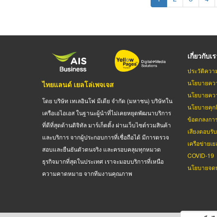
page
เกี่ยวกับเ
ประวัติควา
นโยบายควา
ไทยแลนด์ เยลโล่เพจเจส
นโยบายควา
โดย บริษัท เทเลอินโฟ มีเดีย จำกัด (มหาชน) บริษัทใน
นโยบายคุกกี
เครือเอไอเอส ในฐานะผู้นำที่ไม่เคยหยุดพัฒนาบริการ
ข้อตกลงกา
ที่ดีที่สุดด้านดิจิทัล มาร์เก็ตติ้ง ผ่านเว็บไซต์รวมสินค้า
เสียงตอบรั
และบริการ จากผู้ประกอบการที่เชื่อถือได้ มีการตรวจ
เครือข่ายเย
สอบและยืนยันตัวตนจริง และครอบคลุมทุกหมวด
COVID-19
ธุรกิจมากที่สุดในประเทศ เราจะมอบบริการที่เหนือ
นโยบายจดท
ความคาดหมาย จากทีมงานคุณภาพ