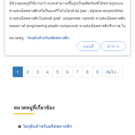
มีช่วงอุณหภูมิใช้งานกว้างและสามารถขึ้นรูปเป็นผลิตภัณฑ์ได้หลายรูปแบบ
ขายส่งเม็ดพลาสติกสไตรีนอะคริโลไนไตรล์ as (san : styrene-acrylonitrile)
ขายส่งเม็ดพลาสติกไนล่อน6 (pa6 : polyamide: nylon6) ขายส่งเม็ดพลาสติก
คอมพาวด์ (engineering plastic compound) ขายส่งเม็ดพลาสติกชีวภาพ ไบ
โอพลาสติกผสมเรซิ่น (bio
plastics
หมวดหมู่
:
วัตถุดิบสำหรับผลิตพลาสติก
Pagination
Current
1
Page
2
Page
3
Page
4
Page
5
Page
6
Page
7
Page
8
Page
9
Next
ถัดไป ›
page
page
หมวดหมู่ที่เกี่ยวข้อง
วัตถุดิบสำหรับผลิตพลาสติก