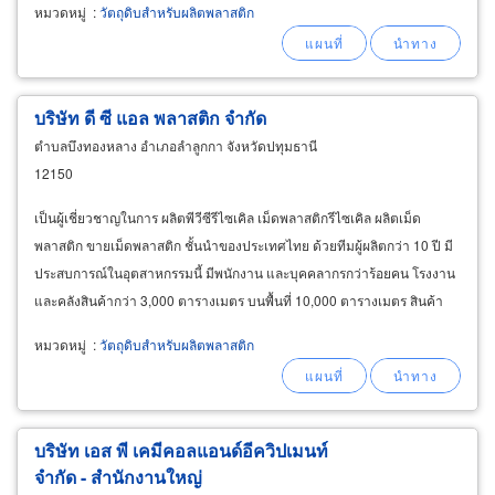
หมวดหมู่
:
วัตถุดิบสำหรับผลิตพลาสติก
บริษัท ดี ซี แอล พลาสติก จำกัด
ตำบลบึงทองหลาง อำเภอลำลูกกา จังหวัดปทุมธานี
12150
เป็นผู้เชี่ยวชาญในการ ผลิตพีวีซีรีไซเคิล เม็ดพลาสติกรีไซเคิล ผลิตเม็ด
พลาสติก ขายเม็ดพลาสติก ชั้นนำของประเทศไทย ด้วยทีมผู้ผลิตกว่า 10 ปี มี
ประสบการณ์ในอุตสาหกรรมนี้ มีพนักงาน และบุคคลากรกว่าร้อยคน โรงงาน
และคลังสินค้ากว่า 3,000 ตารางเมตร บนพื้นที่ 10,000 ตารางเมตร สินค้า
เราพร้อมจัดส่งให้อุตสาหกรรมพลาสติก
หมวดหมู่
:
วัตถุดิบสำหรับผลิตพลาสติก
บริษัท เอส พี เคมีคอลแอนด์อีควิปเมนท์
จำกัด - สำนักงานใหญ่