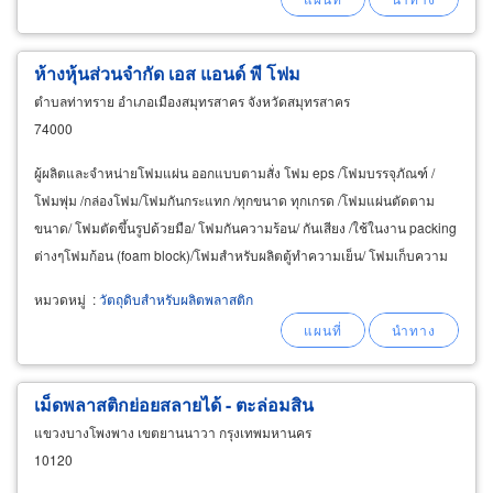
ห้างหุ้นส่วนจำกัด เอส แอนด์ พี โฟม
ตำบลท่าทราย อำเภอเมืองสมุทรสาคร จังหวัดสมุทรสาคร
74000
ผู้ผลิตและจำหน่ายโฟมแผ่น ออกแบบตามสั่ง โฟม eps /โฟมบรรจุภัณฑ์ /
โฟมพุ่ม /กล่องโฟม/โฟมกันกระแทก /ทุกขนาด ทุกเกรด /โฟมแผ่นตัดตาม
ขนาด/ โฟมตัดขึ้นรูปด้วยมือ/ โฟมกันความร้อน/ กันเสียง /ใช้ในงาน packing
ต่างๆโฟมก้อน (foam block)/โฟมสำหรับผลิตตู้ทำความเย็น/ โฟมเก็บความ
เย็น /โฟมหุ้มห่อ /ฉนวนพลาสติกโฟม /ฉนวนโฟม
หมวดหมู่
:
วัตถุดิบสำหรับผลิตพลาสติก
เม็ดพลาสติกย่อยสลายได้ - ตะล่อมสิน
แขวงบางโพงพาง เขตยานนาวา กรุงเทพมหานคร
10120