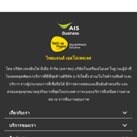
ไทยแลนด์ เยลโล่เพจเจส
โดย บริษัท เทเลอินโฟ มีเดีย จำกัด (มหาชน) บริษัทในเครือเอไอเอส ในฐานะผู้นำที่
ไม่เคยหยุดพัฒนาบริการที่ดีที่สุดด้านดิจิทัล มาร์เก็ตติ้ง ผ่านเว็บไซต์รวมสินค้าและ
บริการ จากผู้ประกอบการที่เชื่อถือได้ มีการตรวจสอบและยืนยันตัวตนจริง และ
ครอบคลุมทุกหมวดธุรกิจมากที่สุดในประเทศ เราจะมอบบริการที่เหนือความคาด
หมาย จากทีมงานคุณภาพ
เกี่ยวกับเรา
บริการของเรา