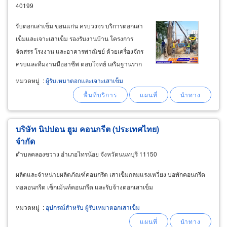
40199
รับตอกเสาเข็ม ขอนแก่น ครบวงจร บริการตอกเสา
เข็มและเจาะเสาเข็ม รองรับงานบ้าน โครงการ
จัดสรร โรงงาน และอาคารพาณิชย์ ด้วยเครื่องจักร
ครบและทีมงานมืออาชีพ ตอบโจทย์ เสริมฐานราก
ใหม่, รองรับน้ำหนักโครงสร้าง, ป้องกันทรุดตัว, เพิ่ม
หมวดหมู่
:
ผู้รับเหมาตอกและเจาะเสาเข็ม
ความมั่นคงระยะยาว รับตอกเสาเข็มไมโครไพล์
ไอ18, ไอ22, ไอ26 เหมาะกับงานต่อเติมและพื้นที่
จำกัด
บริษัท นิปปอน ฮูม คอนกรีต (ประเทศไทย)
จำกัด
ตำบลคลองขวาง อำเภอไทรน้อย จังหวัดนนทบุรี 11150
ผลิตและจำหน่ายผลิตภัณฑ์คอนกรีต เสาเข็มกลมแรงเหวี่ยง บ่อพักคอนกรีต
ท่อคอนกรีต เซ็กเม้นท์คอนกรีต และรับจ้างตอกเสาเข็ม
หมวดหมู่
:
อุปกรณ์สำหรับ ผู้รับเหมาตอกเสาเข็ม