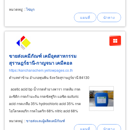
หมวดหมู่
:
ไข่มุก
ขายส่งเคมีภัณฑ์ เคมีอุตสาหกรรม
สุราษฎร์ธานี-กาญจนา เคมีคอล
https://kanchanachem.yellowpages.co.th
ตำบลท่าข้าม อำเภอพุนพิน จังหวัดสุราษฎร์ธานี 84130
acetic acid bp น้ำกรดทำยางพารา กรดส้ม กรด
อะซิติก กรดกำมะถัน กรดซัลฟูริก แอซิด sulfuric
acid กรดเกลือ 35% hydrochloric acid 35% กรด
ไฮโดรคลอริก กรดไนตริก 68% nitric acid 68%
กรดฟอสฟอริค 85% phosphoric acid 85% ฟู้ด
หมวดหมู่
:
ขายส่งและผู้ผลิตเคมีภัณฑ์
เกรด food grade กรดมด กรดฟอร์มิค