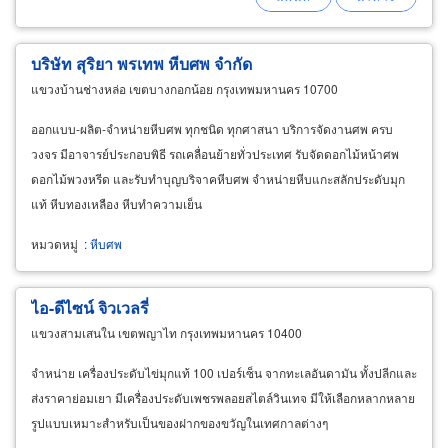
บริษัท สุริยา พรเทพ หีบศพ จำกัด
แขวงบ้านช่างหล่อ เขตบางกอกน้อย กรุงเทพมหานคร 10700
ออกแบบ-ผลิต-จำหน่ายหีบศพ ทุกชนิด ทุกศาสนา บริการจัดงานศพ ครบ
วงจร มีอาจารย์ประกอบพิธี รถเคลื่อนย้ายทั่วประเทศ รับจัดดอกไม้หน้าศพ
ดอกไม้พวงหรีด และรับทำบุญบริจาคหีบศพ จำหน่ายหีบแกะสลักประดับมุก
แท้ หีบทองเหลือง หีบทำความเย็น
หมวดหมู่
:
หีบศพ
ไอ-ดีไซน์ จิวเวลรี่
แขวงสามเสนใน เขตพญาไท กรุงเทพมหานคร 10400
จำหน่าย เครื่องประดับไข่มุกแท้ 100 เปอร์เซ็น จากทะเลอันดามัน ทั้งปลีกและ
ส่งราคาย่อมเยา มีเครื่องประดับเพชรพลอยสไตล์วินเทจ มีให้เลือกหลากหลาย
รูปแบบเหมาะสำหรับเป็นของฝากของขวัญในเทศกาลต่างๆ