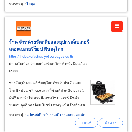
หมวดหมู่
:
ไข่มุก
ร้าน จำหน่ายวัตถุดิบและอุปกรณ์เบเกอรี่
เดอะเบเกอรี่ช็อป พิษณุโลก
https://thebakeryshop.yellowpages.co.th
ตำบลในเมือง อำเภอเมืองพิษณุโลก จังหวัดพิษณุโลก
65000
ขายวัตถุดิบเบเกอรี่ พิษณุโลก สำหรับทำเค้ก แยม
โรล ชิฟฟ่อน ครัวซอง เพสตรี้พายพัฟ เดนิช บราวนี่
มัฟฟิ่น ทาร์ตไข่ ขนมปังแซนวิช เอแคลร์ พิซซ่า
ขนมอบคุกกี้ วัตถุดิบแป้งชนิดต่างๆ แป้งเค้กฝรั่งเศส
t45, t55, แป้งไรย์ t170 แป้งขนมปังญี่ปุ่น แป้ง
หมวดหมู่
:
อุปกรณ์เกี่ยวกับขนมปัง ขนมอบและเค้ก
ขนมปังเกาหลี แป้งมะพร้าว แป้งทอดทำขนม ยีสต์
เฟอร์มิพัน แพตโก้