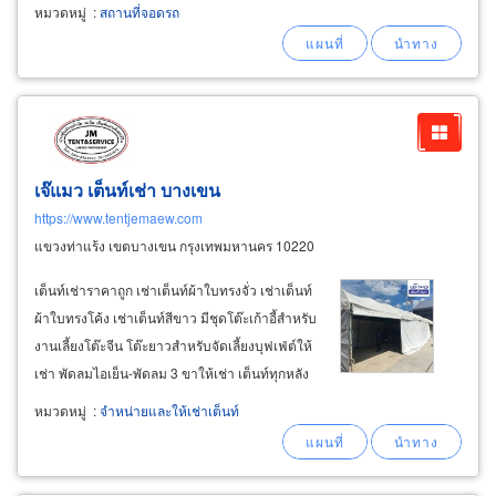
หมวดหมู่
:
สถานที่จอดรถ
เจ๊แมว เต็นท์เช่า บางเขน
https://www.tentjemaew.com
แขวงท่าแร้ง เขตบางเขน กรุงเทพมหานคร 10220
เต็นท์เช่าราคาถูก เช่าเต็นท์ผ้าใบทรงจั่ว เช่าเต็นท์
ผ้าใบทรงโค้ง เช่าเต็นท์สีขาว มีชุดโต๊ะเก้าอี้สำหรับ
งานเลี้ยงโต๊ะจีน โต๊ะยาวสำหรับจัดเลี้ยงบุฟเฟ่ต์ให้
เช่า พัดลมไอเย็น-พัดลม 3 ขาให้เช่า เต็นท์ทุกหลัง
ผ่านการพ่นน้ำยาฆ่าเชื้อโรค ทุกครั้งที่ใช้งาน มั่นใน
หมวดหมู่
:
จำหน่ายและให้เช่าเต็นท์
ในเรื่องความสะอาดปลอดภัยแน่นอน เช่าเต็นท์พิธี
ทำบุญบ้านเข้าถึงทุกหมู่บ้าน