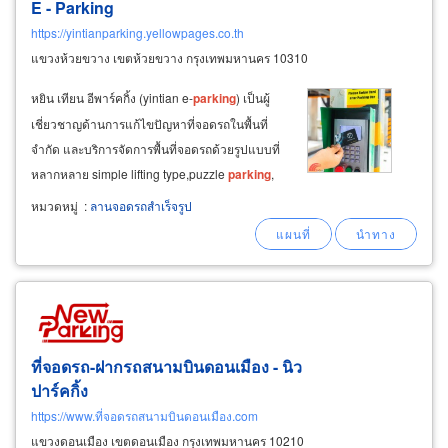
E -
Parking
https://yintianparking.yellowpages.co.th
แขวงห้วยขวาง เขตห้วยขวาง กรุงเทพมหานคร 10310
หยิน เทียน อีพาร์คกิ้ง (yintian e-
parking
) เป็นผู้
เชี่ยวชาญด้านการแก้ไขปัญหาที่จอดรถในพื้นที่
จำกัด และบริการจัดการพื้นที่จอดรถด้วยรูปแบบที่
หลากหลาย simple lifting type,puzzle
parking
,
rotary
parking
, tower
parking
, automatic
หมวดหมู่
:
ลานจอดรถสำเร็จรูป
parking
system สามารถสร้างสูงขึ้นจากพื้นดิน
และสามารถเจาะพื้นที่จอดรถลงไปในพื้นใต้ดิน
ที่จอดรถ-ฝากรถสนามบินดอนเมือง - นิว
ปาร์คกิ้ง
https://www.ที่จอดรถสนามบินดอนเมือง.com
แขวงดอนเมือง เขตดอนเมือง กรุงเทพมหานคร 10210