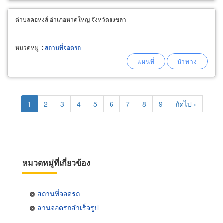
ตำบลคอหงส์ อำเภอหาดใหญ่ จังหวัดสงขลา
หมวดหมู่
:
สถานที่จอดรถ
Pagination
Current
1
Page
2
Page
3
Page
4
Page
5
Page
6
Page
7
Page
8
Page
9
Next
ถัดไป ›
page
page
หมวดหมู่ที่เกี่ยวข้อง
สถานที่จอดรถ
ลานจอดรถสำเร็จรูป