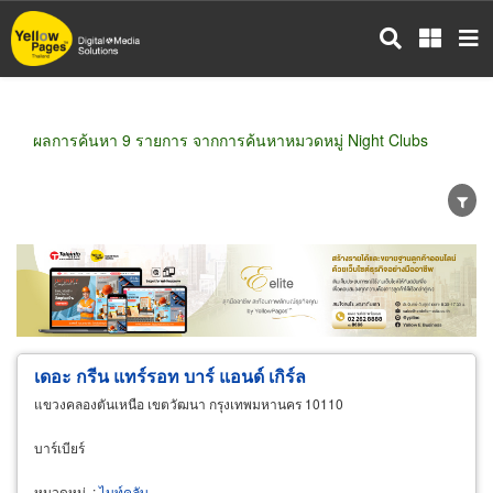
ข้าม
ไป
ยัง
เนื้อหา
หลัก
ผลการค้นหา 9 รายการ จากการค้นหาหมวดหมู่ Night Clubs
ขายส่ง
ขายปลีก
ผู้ผลิต
ตัวแทนจัดจำหน่าย
ผู้ส่งออก/นำเข้า
ธุรกิจบริการ
เดอะ กรีน แทร์รอท บาร์ แอนด์ เกิร์ล
แขวงคลองตันเหนือ เขตวัฒนา กรุงเทพมหานคร 10110
บาร์เบียร์
หมวดหมู่
:
ไนท์คลับ