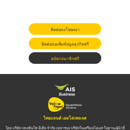
ติดต่อลงโฆษณา
ติดต่อขอเพิ่มข้อมูลธุรกิจฟรี
สมัครสมาชิกฟรี
ไทยแลนด์ เยลโล่เพจเจส
โดย บริษัท เทเลอินโฟ มีเดีย จำกัด (มหาชน) บริษัทในเครือเอไอเอส ในฐานะผู้นำที่