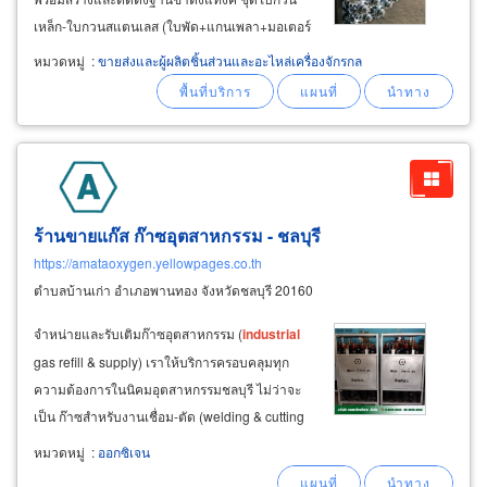
เหล็ก-ใบกวนสแตนเลส (ใบพัด+แกนเพลา+มอเตอร์
เกียร์) ติดตั้งถังผสมพร้อมอุปกรณ์และตู้ควบคุม
หมวดหมู่
:
ขายส่งและผู้ผลิตชิ้นส่วนและอะไหล่เครื่องจักรกล
มอเตอร์ รับผลิตถังเหล็ก ถังสแตนเลส อุตสาหกรรม
บ้านบึง ชลบุรี &nbsp
ร้านขายแก๊ส ก๊าซอุตสาหกรรม - ชลบุรี
https://amataoxygen.yellowpages.co.th
ตำบลบ้านเก่า อำเภอพานทอง จังหวัดชลบุรี 20160
จำหน่ายและรับเติมก๊าซอุตสาหกรรม (
industrial
gas refill & supply) เราให้บริการครอบคลุมทุก
ความต้องการในนิคมอุตสาหกรรมชลบุรี ไม่ว่าจะ
เป็น ก๊าซสำหรับงานเชื่อม-ตัด (welding & cutting
gases): มีครบทั้งออกซิเจน อะเซทิลีน และ lpg
หมวดหมู่
:
ออกซิเจน
พร้อมวาล์วและเกจวัดแรงดันคุณภาพสูง ก๊าซเฉื่อย