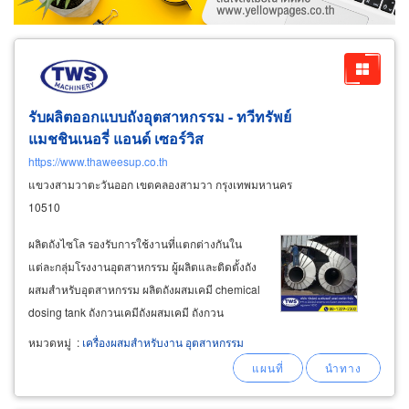
รับผลิตออกแบบถังอุตสาหกรรม - ทวีทรัพย์
แมชชินเนอรี่ แอนด์ เซอร์วิส
https://www.thaweesup.co.th
แขวงสามวาตะวันออก เขตคลองสามวา กรุงเทพมหานคร
10510
ผลิตถังไซโล รองรับการใช้งานที่แตกต่างกันใน
แต่ละกลุ่มโรงงานอุตสาหกรรม ผู้ผลิตและติดตั้งถัง
ผสมสำหรับอุตสาหกรรม ผลิตถังผสมเคมี chemical
dosing tank ถังกวนเคมีถังผสมเคมี ถังกวน
ของเหลวมีความหนืด เช่น ถังกวนครีมโลชั่นเครื่อง
หมวดหมู่
:
เครื่องผสมสำหรับงาน อุตสาหกรรม
สำอาง ถังกวนแชมพูครีมนวด ถังกวนน้ำยาล้าง
จาน ผลิตถังผสมของเหลวในอุตสาหกรรมอาหาร
mixing