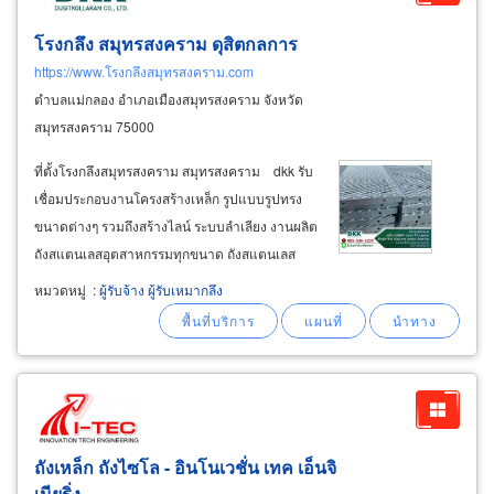
โรงกลึง สมุทรสงคราม ดุสิตกลการ
https://www.โรงกลึงสมุทรสงคราม.com
ตำบลแม่กลอง อำเภอเมืองสมุทรสงคราม จังหวัด
สมุทรสงคราม 75000
ที่ตั้งโรงกลึงสมุทรสงคราม สมุทรสงคราม dkk รับ
เชื่อมประกอบงานโครงสร้างเหล็ก รูปแบบรูปทรง
ขนาดต่างๆ รวมถึงสร้างไลน์ ระบบลำเลียง งานผลิต
ถังสแตนเลสอุตสาหกรรมทุกขนาด ถังสแตนเลส
เกรด 304 พร้อมอุปกรณ์ท่อ-ข้อต่อ-หน้าแปลนฟู้ด
หมวดหมู่
:
ผู้รับจ้าง ผู้รับเหมากลึง
เกรด สร้างถังกวนพร้อมใบกวนสแตนเลส สร้างถัง
ผสม stainless steel
mixing
ถังเหล็ก ถังไซโล - อินโนเวชั่น เทค เอ็นจิ
เนียริ่ง