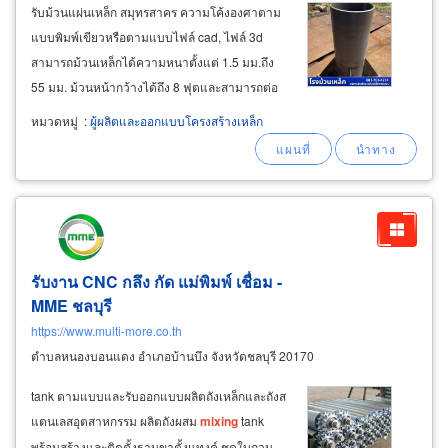
รับม้วนแผ่นเหล็ก สมุทรสาคร ความโค้งองศาตาม
แบบพิมพ์เขียวหรือตามแบบไฟล์ cad, ไฟล์ 3d
สามารถม้วนเหล็กได้ความหนาตั้งแต่ 1.5 มม.ถึง
55 มม. ม้วนหน้ากว้างได้ถึง 8 ฟุตและสามารถต่อ
ความยาวที่ลูกค้าต้องการ ม้วนเหล็กแผ่นเพื่อสร้าง
หมวดหมู่
:
ผู้ผลิตและออกแบบโครงสร้างเหล็ก
เป็นถังเหล็ก-ถังบรรจุขนาดใหญ่ ม้วนท่อเหล็ก ม้วน
ปล่องเหล็ก ที่ใช้ในโรงงานอุตสาหกรรม
รับงาน CNC กลึง กัด แม่พิมพ์ เชื่อม -
MME ชลบุรี
https://www.multi-more.co.th
ตำบลหนองบอนแดง อำเภอบ้านบึง จังหวัดชลบุรี 20170
tank ตามแบบและรับออกแบบผลิตถังเหล็กและถังส
แตนเลสอุตสาหกรรม ผลิตถังผสม
mixing
tank
พร้อมสร้างและติดตั้งฐานขาตั้งแทงค์ ชุดใบกวน