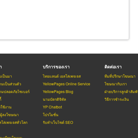
รา
บริการของเรา
ติดต่อเรา
มเป็นมา
ไทยแลนด์ เยลโล่เพจเจส
ทีมที่ปรึกษาโฆษณา
มเป็นส่วนตัว
YellowPages Online Service
โฆษณากับเรา
มปลอดภัยไซเบอร์
YellowPages Blog
ฝ่ายบริการลูกค้าสัมพั
้
นามบัตรดิจิทัล
วิธีการชำระเงิน
รใช้งาน
YP Chatbot
บผู้ลงโฆษณา
โปรโมชั่น
ลโล่เพจเจสทั่วโลก
รับทำเว็บไซต์ SEO
ะเบียนโดเมน