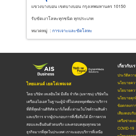
แขวงบางบอน เขตบางบอน กรุงเทพมหานคร 10150
รับขัดเงาโลหะทุกชนิด ทุกประเภท
หมวดหมู่
:
การเจาะและขัดโลหะ
เกี่ยวกับเ
ประวัติควา
นโยบายควา
ไทยแลนด์ เยลโล่เพจเจส
นโยบายควา
โดย บริษัท เทเลอินโฟ มีเดีย จำกัด (มหาชน) บริษัทใน
นโยบายคุกกี
เครือเอไอเอส ในฐานะผู้นำที่ไม่เคยหยุดพัฒนาบริการ
ข้อตกลงกา
ที่ดีที่สุดด้านดิจิทัล มาร์เก็ตติ้ง ผ่านเว็บไซต์รวมสินค้า
เสียงตอบรั
และบริการ จากผู้ประกอบการที่เชื่อถือได้ มีการตรวจ
เครือข่ายเย
สอบและยืนยันตัวตนจริง และครอบคลุมทุกหมวด
COVID-19
ธุรกิจมากที่สุดในประเทศ เราจะมอบบริการที่เหนือ
นโยบายจดท