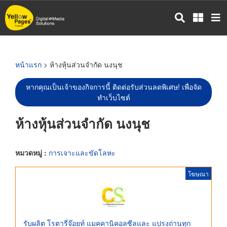
ข้าม
ไป
ยัง
เนื้อหา
หลัก
หน้าแรก
> ห้างหุ้นส่วนจำกัด นงนุช
หากคุณเป็นเจ้าของกิจการนี้ ติดต่อรับส่วนลดพิเศษ! เพื่อจัด
ทำเว็บไซต์
ห้างหุ้นส่วนจำกัด นงนุช
หมวดหมู่ :
การเจาะและขัดโลหะ
โฆษณา
รับผลิต โรตารี่จ๊อยท์ แมคคานิคอลซีลและ แปรงถ่านทุก