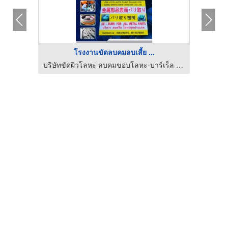
โรงงานขัดลบคมลบเสี้ย ...
tools
บริษัทขัดผิวโลหะ ลบคมขอบโลหะ-บาร์เร็ล เซอร์วิส