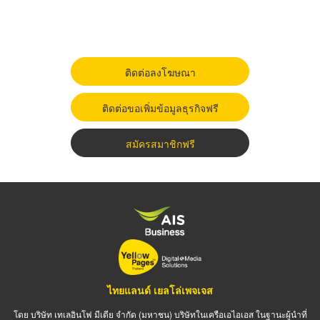
ติดต่อลงโฆษณา
ติดต่อขอเพิ่มข้อมูลธุรกิจฟรี
สมัครสมาชิกฟรี
ไทยแลนด์ เยลโล่เพจเจส
โดย บริษัท เทเลอินโฟ มีเดีย จำกัด (มหาชน) บริษัทในเครือเอไอเอส ในฐานะผู้นำที่