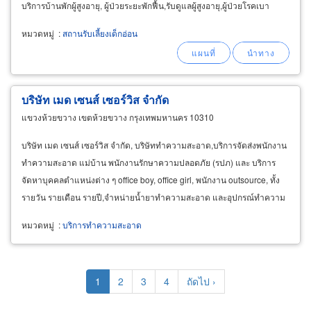
บริการบ้านพักผู้สูงอายุ, ผู้ป่วยระยะพักฟื้น,รับดูแลผู้สูงอายุ,ผู้ป่วยโรคเบา
หวาน
หมวดหมู่
:
สถานรับเลี้ยงเด็กอ่อน
บริษัท เมด เซนส์ เซอร์วิส จำกัด
แขวงห้วยขวาง เขตห้วยขวาง กรุงเทพมหานคร 10310
บริษัท เมด เซนส์ เซอร์วิส จำกัด, บริษัททำความสะอาด,บริการจัดส่งพนักงาน
ทำความสะอาด แม่บ้าน พนักงานรักษาความปลอดภัย (รปภ) และ บริการ
จัดหาบุคคลตำแหน่งต่าง ๆ office boy, office girl, พนักงาน outsource, ทั้ง
รายวัน รายเดือน รายปี,จำหน่ายน้ำยาทำความสะอาด และอุปกรณ์ทำความ
สะอาดราคาไม่แพง บริการทำความสะอาดทุกรูปแบบทั้ง
หมวดหมู่
:
บริการทำความสะอาด
Pagination
Current
1
Page
2
Page
3
Page
4
Next
ถัดไป ›
page
page