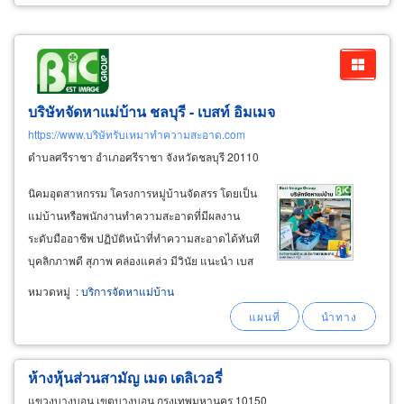
บริษัทจัดหาแม่บ้าน ชลบุรี - เบสท์ อิมเมจ
https://www.บริษัทรับเหมาทำความสะอาด.com
ตำบลศรีราชา อำเภอศรีราชา จังหวัดชลบุรี 20110
นิคมอุตสาหกรรม โครงการหมู่บ้านจัดสรร โดยเป็น
แม่บ้านหรือพนักงานทำความสะอาดที่มีผลงาน
ระดับมืออาชีพ ปฏิบัติหน้าที่ทำความสะอาดได้ทันที
บุคลิกภาพดี สุภาพ คล่องแคล่ว มีวินัย แนะนำ เบส
ท์ อิมเมจ กรุ๊ป เป็นบริษัทรับทำความสะอาดที่มี
หมวดหมู่
:
บริการจัดหาแม่บ้าน
ประสบการณ์กว่า 30 ปี สร้างความประทับใจให้
ลูกค้าได้ด้วยหลัก “ใส่ใจในบริการด้วยคุณภาพ
best
service
ห้างหุ้นส่วนสามัญ เมด เดลิเวอรี่
แขวงบางบอน เขตบางบอน กรุงเทพมหานคร 10150