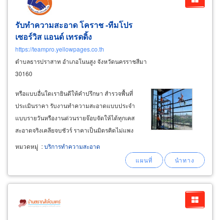
รับทำความสะอาด โคราช -ทีมโปร
เซอร์วิส แอนด์ เทรดดิ้ง
https://teampro.yellowpages.co.th
ตำบลธารปราสาท อำเภอโนนสูง จังหวัดนครราชสีมา
30160
หรือแบบอื่นใดเรายินดีให้คำปรึกษา สำรวจพื้นที่
ประเมินราคา รับงานทำความสะอาดแบบประจำ
แบบรายวันหรืองานด่วนรายจ๊อบจัดให้ได้ทุกเคส
สะอาดจริงเคลียจบชัวร์ ราคาเป็นมิตรคิดไม่แพง
เข้าถึงได้ เก็บกวาดล้างเช็ดถูสะอาดเหมือนใหม่
หมวดหมู่
:
บริการทำความสะอาด
เสร็จได้ภายใน 1วันไม่ยืดเยื้อ qc งานละเอียด ใน
พื้นที่โคราช ปากช่อง บริการทําความสะอาดครั้ง
ใหญ่ big cleaning
service