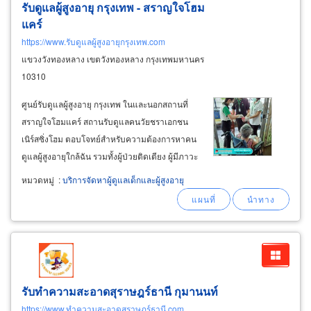
รับดูแลผู้สูงอายุ กรุงเทพ - สราญใจโฮม
แคร์
https://www.รับดูแลผู้สูงอายุกรุงเทพ.com
แขวงวังทองหลาง เขตวังทองหลาง กรุงเทพมหานคร
10310
ศูนย์รับดูแลผู้สูงอายุ กรุงเทพ ในและนอกสถานที่
สราญใจโฮมแคร์ สถานรับดูแลคนวัยชราเอกชน
เนิร์สซิ่งโฮม ตอบโจทย์สำหรับความต้องการหาคน
ดูแลผู้สูงอายุใกล้ฉัน รวมทั้งผู้ป่วยติดเตียง ผู้มีภาวะ
พึงพิง ผู้ป่วยระยะพักฟื้นเพิ่งออกจากโรงพยาบาล
หมวดหมู่
:
บริการจัดหาผู้ดูแลเด็กและผู้สูงอายุ
สะดวกสำหรับผู้ที่อยู่ใกล้พื้นที่ลาดพร้าว รามคำแหง
รามอินทรา บางกะปิ
รับทำความสะอาดสุราษฎร์ธานี กุมานนท์
https://www.ทำความสะอาดสุราษฎร์ธานี.com