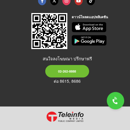
ดาวน์โหลดแอปพลิเคชัน
สนใจลงโฆษณา ปรึกษาฟรี
02-262-8888
ต่อ 8615, 8686