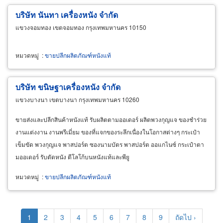
บริษัท นันทา เครื่องหนัง จำกัด
แขวงจอมทอง เขตจอมทอง กรุงเทพมหานคร 10150
หมวดหมู่
:
ขายปลีกผลิตภัณฑ์หนังแท้
บริษัท ขนิษฐาเครื่องหนัง จำกัด
แขวงบางนา เขตบางนา กรุงเทพมหานคร 10260
ขายส่งและปลีกสินค้าหนังแท้ รับผลิตตามออเดอร์ ผลิตพวงกุญแจ ของชำร่วย
งานแต่งงาน งานพรีเมี่ยม ของที่แจกของระลึกเนื่องในโอกาสต่างๆ กระเป๋า
เข็มขัด พวงกุญแจ พาสปอร์ต ซองนามบัตร พาสปอร์ต ออแกไนซ์ กระเป๋าตา
มออเดอร์ รับตัดหนัง ตีโลโก้บนหนังแท้และพียู
หมวดหมู่
:
ขายปลีกผลิตภัณฑ์หนังแท้
Pagination
Current
1
Page
2
Page
3
Page
4
Page
5
Page
6
Page
7
Page
8
Page
9
Next
ถัดไป ›