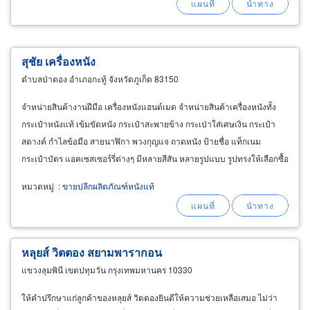
สุชัย เครื่องหนัง
ตำบลป่าตอง อำเภอกะทู้ จังหวัดภูเก็ต 83150
จำหน่ายสินค้างานฝีมือ เครื่องหนังแฮนด์เมด จำหน่ายสินค้าเครื่องหนังทั้ง
กระเป๋าหนังแท้ เข้มขัดหนัง กระเป๋าสะพายข้าง กระเป่าใส่เศษเงิน กระเป๋า
สตางค์ กำไลข้อมือ สายนาฬิกา พวงกุญแจ ถาดหนัง ป้ายชื่อ แท็กเนม
กระเป๋าบัตร แอคเซสเซอร์รี่ต่างๆ มีหลายสีสัน หลายรูปแบบ รูปทรงให้เลือกซื้อ
รับผลิตสินค้าตามแบบที่ลูกค้าต้องการ
หมวดหมู่
:
ขายปลีกผลิตภัณฑ์หนังแท้
หลุยส์ วิตตอง สยามพารากอน
แขวงลุมพินี เขตปทุมวัน กรุงเทพมหานคร 10330
ให้คำปรึกษาแก่ลูกค้าของหลุยส์ วิตตองยินดีให้ความช่วยเหลือเสมอ ไม่ว่า