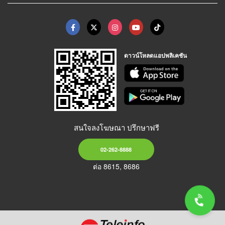
ดาวน์โหลดแอปพลิเคชัน
สนใจลงโฆษณา ปรึกษาฟรี
02-262-8888
ต่อ 8615, 8686