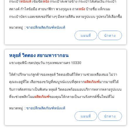
กระเป๋า
หนัง
แท้
เข้มขัด
หนัง
กระเป๋าสะพายข้าง กระเป่าใส่เศษเงิน กระเป๋า
สตางค์ กำไลข้อมือ สายนาฬิกา พวงกุญแจ ถาด
หนัง
ป้ายชื่อ แท็กเนม
กระเป๋าบัตร แอคเซสเซอร์รี่ต่างๆ มีหลายสีสัน หลายรูปแบบ รูปทรงให้เลือกซื้อ
รับผลิตสินค้าตามแบบที่ลูกค้าต้องการ
หมวดหมู่
:
ขายปลีกผลิตภัณฑ์หนังแท้
หลุยส์ วิตตอง สยามพารากอน
แขวงลุมพินี เขตปทุมวัน กรุงเทพมหานคร 10330
ให้คำปรึกษาแก่ลูกค้าของหลุยส์ วิตตองยินดีให้ความช่วยเหลือเสมอ ไม่ว่า
คุณจะอยู่ที่ใด เลือกของขวัญที่สมบูรณ์แบบที่สุดจาก
ผลิตภัณฑ์
มากมายที่ได้
รับการคัดสรรมาเป็นพิเศษ หลุยส์ วิตตองพร้อมมอบบริการหลากหลายรูปแบบ
ที่จะช่วยพลิกโฉม
ผลิตภัณฑ์
ของคุณให้กลายเป็นงานรังสรรค์ชิ้นใหม่ที่ไม่
เหมือนใคร
หมวดหมู่
:
ขายปลีกผลิตภัณฑ์หนังแท้