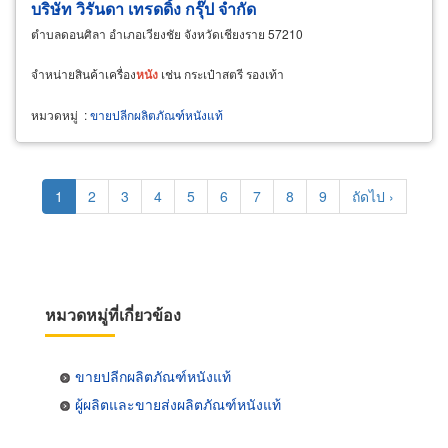
บริษัท วิรันดา เทรดดิ้ง กรุ๊ป จำกัด
ตำบลดอนศิลา อำเภอเวียงชัย จังหวัดเชียงราย 57210
จำหน่ายสินค้าเครื่อง
หนัง
เช่น กระเป๋าสตรี รองเท้า
หมวดหมู่
:
ขายปลีกผลิตภัณฑ์หนังแท้
Pagination
Current
1
Page
2
Page
3
Page
4
Page
5
Page
6
Page
7
Page
8
Page
9
Next
ถัดไป ›
page
page
หมวดหมู่ที่เกี่ยวข้อง
ขายปลีกผลิตภัณฑ์หนังแท้
ผู้ผลิตและขายส่งผลิตภัณฑ์หนังแท้