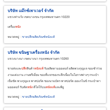
บริษัท แม๊กซ์เพาเวอร์ จำกัด
แขวงท่าแร้ง เขตบางเขน กรุงเทพมหานคร 10220
เครื่อง
หนัง
หมวดหมู่
:
ขายปลีกผลิตภัณฑ์หนังแท้
บริษัท ขนิษฐาเครื่องหนัง จำกัด
แขวงบางนา เขตบางนา กรุงเทพมหานคร 10260
ขายส่งและ
ปลีก
สินค้า
หนัง
แท้
รับผลิตตามออเดอร์ ผลิตพวงกุญแจ ของชำร่วย
งานแต่งงาน งานพรีเมี่ยม ของที่แจกของระลึกเนื่องในโอกาสต่างๆ กระเป๋า
เข็มขัด พวงกุญแจ พาสปอร์ต ซองนามบัตร พาสปอร์ต ออแกไนซ์ กระเป๋าตา
มออเดอร์ รับตัด
หนัง
ตีโลโก้บน
หนัง
แท้
และพียู
หมวดหมู่
:
ขายปลีกผลิตภัณฑ์หนังแท้