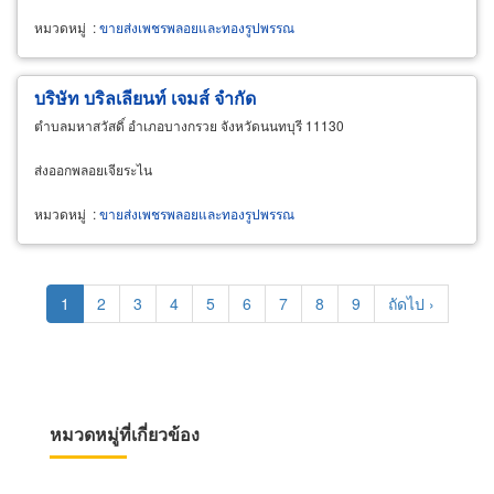
หมวดหมู่
:
ขายส่งเพชรพลอยและทองรูปพรรณ
บริษัท บริลเลียนท์ เจมส์ จำกัด
ตำบลมหาสวัสดิ์ อำเภอบางกรวย จังหวัดนนทบุรี 11130
ส่งออกพลอยเจียระไน
หมวดหมู่
:
ขายส่งเพชรพลอยและทองรูปพรรณ
Pagination
Current
1
Page
2
Page
3
Page
4
Page
5
Page
6
Page
7
Page
8
Page
9
Next
ถัดไป ›
page
page
หมวดหมู่ที่เกี่ยวข้อง