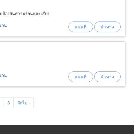
ิบป้องกันความร้อนและเสียง
ฉนวน
ฉนวน
t
age
Page
3
Next
ถัดไป ›
page