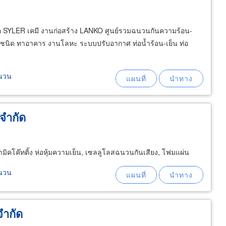
 SYLER เคมี งานก่อสร้าง LANKO ศูนย์รวมฉนวนกันความร้อน-
ทุกชนิด ทาอาคาร งานโลหะ ระบบปรับอากาศ ท่อน้ำร้อน-เย็น ท่อ
ฉนวน
 จำกัด
คโค๊ทติ้ง ห่อหุ้มความเย็น, เซลลูโลสฉนวนกันเสียง, โฟมแผ่น
ฉนวน
จำกัด