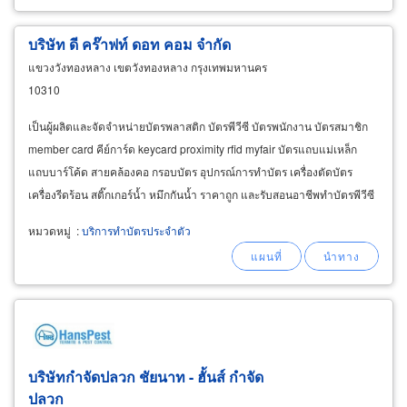
บริษัท ดี คร๊าฟท์ ดอท คอม จำกัด
แขวงวังทองหลาง เขตวังทองหลาง กรุงเทพมหานคร
10310
เป็นผู้ผลิตและจัดจำหน่ายบัตรพลาสติก บัตรพีวีซี บัตรพนักงาน บัตรสมาชิก
member card คีย์การ์ด keycard proximity rfid myfair บัตรแถบแม่เหล็ก
แถบบาร์โค้ด สายคล้องคอ กรอบบัตร อุปกรณ์การทำบัตร เครื่องตัดบัตร
เครื่องรีดร้อน สติ๊กเกอร์น้ำ หมึกกันน้ำ ราคาถูก และรับสอนอาชีพทำบัตรพีวีซี
(pvc card) บัตรพลาสติก เช่น
หมวดหมู่
:
บริการทำบัตรประจำตัว
บริษัทกำจัดปลวก ชัยนาท - ฮั้นส์ กำจัด
ปลวก