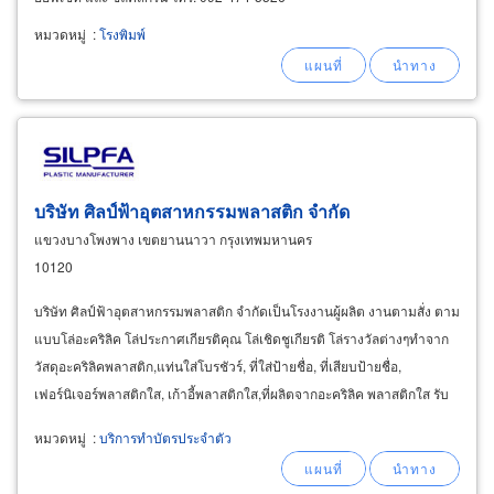
งานพิมพ์แยกเป็นประเภท ดังนี้ 1. สิ่งพิมพ์ธุรกิจ
หมวดหมู่
:
โรงพิมพ์
เอกสารสำนักงาน
บริษัท ศิลป์ฟ้าอุตสาหกรรมพลาสติก จำกัด
แขวงบางโพงพาง เขตยานนาวา กรุงเทพมหานคร
10120
บริษัท ศิลป์ฟ้าอุตสาหกรรมพลาสติก จำกัดเป็นโรงงานผู้ผลิต งานตามสั่ง ตาม
แบบโล่อะคริลิค โล่ประกาศเกียรติคุณ โล่เชิดชูเกียรติ โล่รางวัลต่างๆทำจาก
วัสดุอะคริลิคพลาสติก,แท่นใส่โบรชัวร์, ที่ใส่ป้ายชื่อ, ที่เสียบป้ายชื่อ,
เฟอร์นิเจอร์พลาสติกใส, เก้าอี้พลาสติกใส,ที่ผลิตจากอะคริลิค พลาสติกใส รับ
ออกแบบและผลิตงานของขวัญ
หมวดหมู่
:
บริการทำบัตรประจำตัว