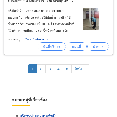
ตำบลสุรศักดิ์ อำเภอศรีราชา จังหวัดชลบุรี 20110
บริษัทกำจัดปลวก ระยอง hans pest control
rayong รับกำจัดปลวกด้วยวิธีอัดน้ำยาลงดิน ใช้
น้ำยากำจัดปลวกของแท้ 100% คิดราคาตามพื้นที่
ให้บริการ จบปัญหาปลวกขึ้นบ้านด้วยการอัด
น้ำยาลงดินและฉีดปลวกตามทางเดินทั้งในบ้าน
หมวดหมู่
:
บริการกำจัดปลวก
และบริเวณรอบบ้าน ใช้น้ำยากำจัดปลวกของแท้
100% มี อย. ปลอดภัยต่อคนและสัตว์เลี้ยง
Pagination
Current
1
Page
2
Page
3
Page
4
Page
5
Next
ถัดไป ›
page
page
หมวดหมู่ที่เกี่ยวข้อง
บริการทำบัตรประจำตัว