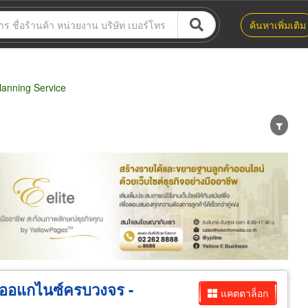
ค้นหาเพิ่มเติม
anning Service
น่าย
ผู้ส่งออก/นำเข้า
ธุรกิจบริการ
ท์ ออแกไนซ์ครบวงจร -
แคตตาล็อก