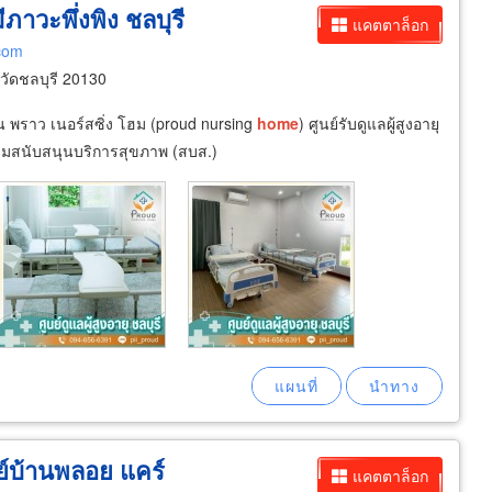
มีภาวะพึ่งพิง ชลบุรี
แคตตาล็อก
.com
วัดชลบุรี 20130
น พราว เนอร์สซิ่ง โฮม (proud nursing
home
) ศูนย์รับดูแลผู้สูงอายุ
มสนับสนุนบริการสุขภาพ (สบส.)
ูนย์บ้านพลอย แคร์
แคตตาล็อก