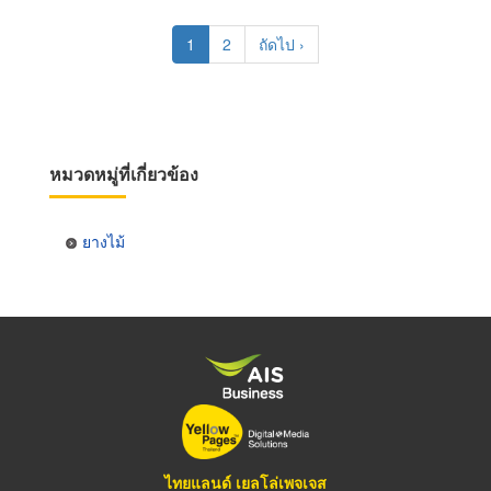
Pagination
Current
1
Page
2
Next
ถัดไป ›
page
page
หมวดหมู่ที่เกี่ยวข้อง
ยางไม้
ไทยแลนด์ เยลโล่เพจเจส