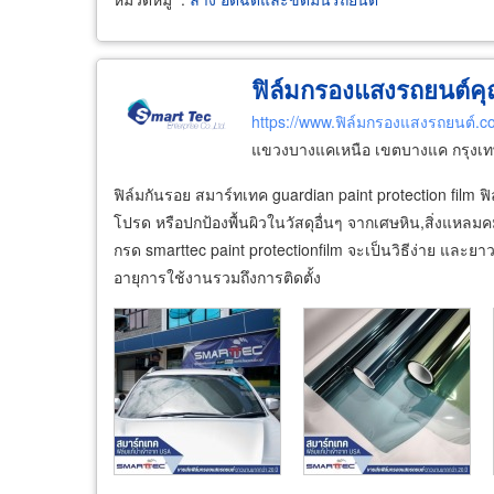
ฟิล์มกรองแสงรถยนต์ค
https://www.ฟิล์มกรองแสงรถยนต์.c
แขวงบางแคเหนือ เขตบางแค กรุงเ
ฟิล์มกันรอย สมาร์ทเทค guardian paint protection film 
โปรด หรือปกป้องพื้นผิวในวัสดุอื่นๆ จากเศษหิน,สิ่งแหลม
กรด smarttec paint protectionfilm จะเป็นวิธีง่าย และย
อายุการใช้งานรวมถึงการติดตั้ง