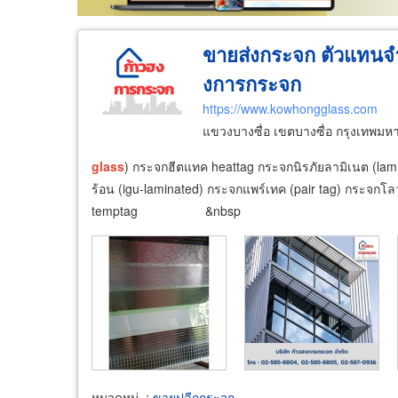
ขายส่งกระจก ตัวแทนจ
งการกระจก
https://www.kowhongglass.com
แขวงบางซื่อ เขตบางซื่อ กรุงเทพม
glass
) กระจกฮีตแทค heattag กระจกนิรภัยลามิเนต (lam
ร้อน (igu-laminated) กระจกแพร์เทค (pair tag) กระจกโล
temptag &nbsp
หมวดหมู่
:
ขายปลีกกระจก