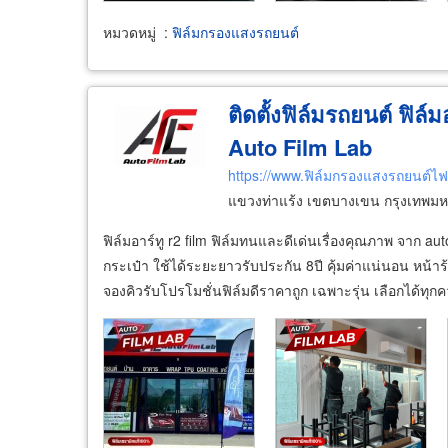
หมวดหมู่
:
ฟิล์มกรองแสงรถยนต์
ติดตั้งฟิล์มรถยนต์ ฟิล์
Auto Film Lab
https://www.ฟิล์มกรองแสงรถยนต์ไ
แขวงท่าแร้ง เขตบางเขน กรุงเทพม
ฟิล์มอาร์ทู r2 film ฟิล์มทนและดีเด่นเรื่องคุณภาพ จาก
กระเป๋า ใช้ได้ระยะยาวรับประกัน 8ปี คุ้มค่าแน่นอน หน้าร
จองคิวรับโปรโมชั่นฟิล์มดีราคาถูก เฉพาะรุ่น เลือกได้ท