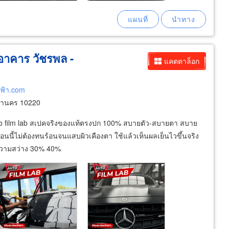
มอาคาร วัชรพล -
แคตตาล็อก
ฟฟ้า.com
หานคร 10220
 auto film lab สเปคจริงของแท้ตรงปก 100% สบายตัว-สบายตา สบาย
้อนนี้ไม่ต้องทนร้อนจนแสบผิวเคืองตา ใช้แล้วเห็นผลเย็นไวขึ้นจริง
ุกความสว่าง 30% 40%