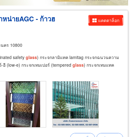
ำหน่ายAGC - ก้าวฮ
แคตตาล็อก
หานคร 10800
inated safety
glass
) กระจกลามิแทค lamitag กระจกฉนวนความ
ว์-อี (low-e) กระจกเทมเปอร์ (tempered
glass
) กระจกเทมแทค