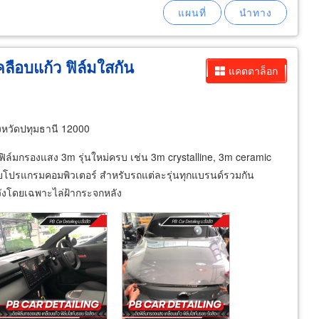
ลือบแก้ว ฟิล์มใสกัน
แคตตาล็อก
งหวัดปทุมธานี 12000
ีฟิล์มกรองแสง 3m รุ่นใหม่ครบ เช่น 3m crystalline, 3m ceramic
้วยโปรแกรมคอมพิวเตอร์ สำหรับรถแต่ละรุ่นทุกแบรนด์รวมกัน
วังโดยเฉพาะไล่ฝ้ากระจกหลัง