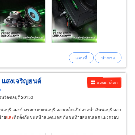
แสงเจริญยนต์
แคตตาล็อก
m
งหวัดชลบุรี 20150
ชลบุรี แผงข้างรถกระบะชลบุรี คอกเหล็กแป๊ปคาดน้ำเงินชลบุรี คอก
น่าย
และ
ติดตั้งกันชนหน้าสแตนเลส กันชนท้ายสแตนเลส แผงครอบ