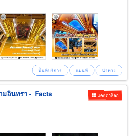
 รามอินทรา - Facts
แคตตาล็อก