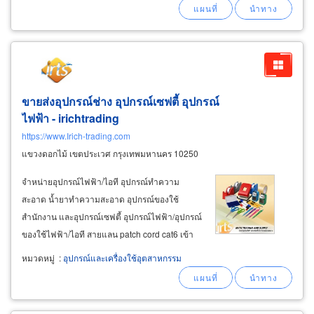
ร้านอาหาร เตาแก๊ส เตาไฟฟ้า ตู้แช่ ตู้เย็น ชั้นวาง
ของ ของตกแต่ง
ขายส่งอุปกรณ์ช่าง อุปกรณ์เซฟตี้ อุปกรณ์
ไฟฟ้า - irichtrading
https://www.Irich-trading.com
แขวงดอกไม้ เขตประเวศ กรุงเทพมหานคร 10250
จำหน่ายอุปกรณ์ไฟฟ้า/ไอที อุปกรณ์ทำความ
สะอาด น้ำยาทำความสะอาด อุปกรณ์ของใช้
สำนักงาน และอุปกรณ์เซฟตี้ อุปกรณ์ไฟฟ้า/อุปกรณ์
ของใช้ไฟฟ้า/ไอที สายแลน patch cord cat6 เข้า
หัวสำเร็จ ยาว 3 เมตร link us-1002 หัวแลนตัวผู้
หมวดหมู่
:
อุปกรณ์และเครื่องใช้อุตสาหกรรม
ปลอกสวมหัวสายแลน คีมเข้าสายตัวเมีย และเข้า
หัวตัวผู้ หลอดไฟ แอลอีดี ดาวไลท์หน้าเม็ด