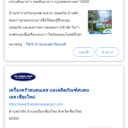
แขวงคันนายาว เขตคันนายาว กรุงเทพมหานคร 10230
บ้านเช่ารายวันกรุงเทพ สะดวก ปลอดภัย บ้านพัก
ของเราถูกออกแบบมาเพื่อให้คุณรู้สึกอบอุ่น
ปลอดภัย และสะดวกสบายตลอดการเข้าพัก ไม่ว่า
จะพักระยะสั้นหรือระยะยาว ก็พร้อมตอบโจทย์ทั้งนัก
ท่องเที่ยวชาวไทยและชาวต่างชาติที่ต้องการ
หมวดหมู่
:
ให้เช่าบ้านและอพาร์ตเมนต์
บรรยากาศเงียบสงบเป็นส่วนตัว บ้านใหม่ สะอาด
และพร้อมเข้าอยู่ทันที ทุกหลังได้รับการดูแล
ทำความสะอาดอย่างละเอียด
เครื่องครัวสแตนเลส และผลิตภัณฑ์สแตน
เลส เชียงใหม่
https://www.thaistainlessargon.com
ตำบลป่าตัน อำเภอเมืองเชียงใหม่ จังหวัดเชียงใหม่
50300