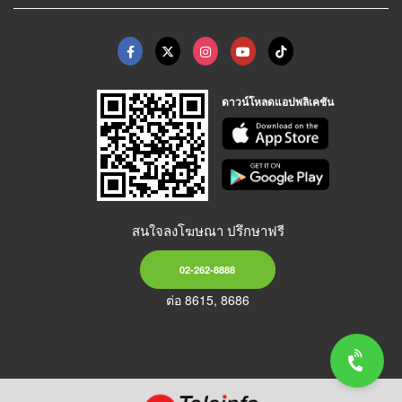
ดาวน์โหลดแอปพลิเคชัน
สนใจลงโฆษณา ปรึกษาฟรี
02-262-8888
ต่อ 8615, 8686