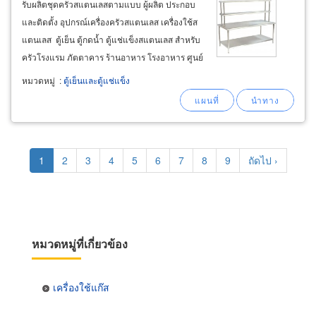
รับผลิตชุดครัวสแตนเลสตามแบบ ผู้ผลิต ประกอบ
และติดตั้ง อุปกรณ์เครื่องครัวสแตนเลส เครื่องใช้ส
แตนเลส ตู้เย็น ตู้กดน้ำ ตู้แช่แข็งสแตนเลส สำหรับ
ครัวโรงแรม ภัตตาคาร ร้านอาหาร โรงอาหาร ศูนย์
อาหาร ฟู้ดเซ็นเตอร์ ฟู้ดคอร์ท ครัวจีน ครัวไทย ครัว
หมวดหมู่
:
ตู้เย็นและตู้แช่แข็ง
ยุโรป ห้องเย็น และอุปกรณ์ของใช้ เครื่องใช้สแตน
เลส
Pagination
Current
1
Page
2
Page
3
Page
4
Page
5
Page
6
Page
7
Page
8
Page
9
Next
ถัดไป ›
page
page
หมวดหมู่ที่เกี่ยวข้อง
เครื่องใช้แก๊ส