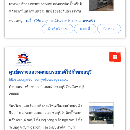
เฉพาะ บริการ onsite service หลังการติดตั้งฟรี1ปี
หลังจากนั้นหากพบความขัดข้องของสินค้า เรารับ
หน้าที่ช่วยแจ้งซ่อม พร้อมติดตามความคืบหน้า
หมวดหมู่
:
เครื่องใช้และอุปกรณ์ในการประกอบอาหารครัว
ตลอดอายุของการรับประกันสินค้า สนใจสอบถาม
สินค้าเครื่องใช้ไฟฟ้าในครัว
appliances
ศูนย์ตรวจและทดสอบรถยนต์ใช้ก๊าซชลบุรี
https://porjareonyon.yellowpages.co.th
ตำบลหนองข้างคอก อำเภอเมืองชลบุรี จังหวัดชลบุรี
20000
รับปรึกษาและรับวายริ่งสายไฟเครื่องยนต์ระบบหัว
ฉีด efi และระบบคอมมอลเรล ชลบุรี รับติดตั้งระบบ
แก๊สรถยนต์ ชลบุรี ทั้ง lpg / cng หรือ ngv ชลบุรี ทั้ง
ระบบดูด (fumigation) และระบบหัวฉีด (multi