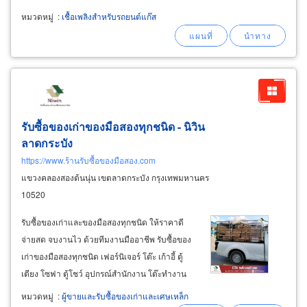
point injection) ตามมาตรฐานกรมการขนส่งทาง
หมวดหมู่
:
เชื้อเพลิงสำหรับรถยนต์แก๊ส
บกพร้อมออกหนังสือรับรองการติดตั้งได้ทันทีที่
รถยนต์ติดตั้งเสร็จ (l.c auto
gas
รับซื้อของเก่าของมือสองทุกชนิด - นิวิน
ลาดกระบัง
https://www.ร้านรับซื้อของมือสอง.com
แขวงคลองสองต้นนุ่น เขตลาดกระบัง กรุงเทพมหานคร
10520
รับซื้อของเก่าและของมือสองทุกชนิด ให้ราคาดี
จ่ายสด จบงานไว ด้วยทีมงานมืออาชีพ รับซื้อของ
เก่าของมือสองทุกชนิด เฟอร์นิเจอร์ โต๊ะ เก้าอี้ ตู้
เตียง โซฟา ตู้โชว์ อุปกรณ์สำนักงาน โต๊ะทำงาน
โต๊ะประชุม เครื่องปริ้น เครื่องถ่ายเอกสาร อุปกรณ์
หมวดหมู่
:
ผู้ขายและรับซื้อของเก่าและเศษเหล็ก