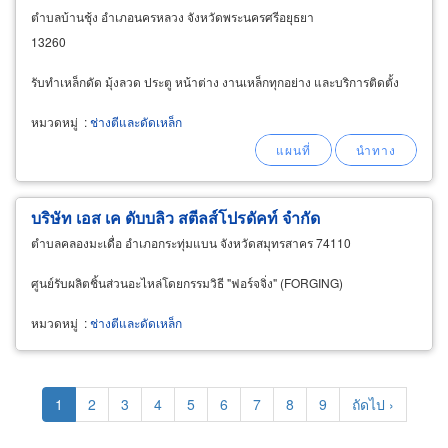
ตำบลบ้านชุ้ง อำเภอนครหลวง จังหวัดพระนครศรีอยุธยา
13260
รับทำเหล็กดัด มุ้งลวด ประตู หน้าต่าง งานเหล็กทุกอย่าง และบริการติดตั้ง
หมวดหมู่
:
ช่างตีและดัดเหล็ก
บริษัท เอส เค ดับบลิว สตีลส์โปรดัคท์ จำกัด
ตำบลคลองมะเดื่อ อำเภอกระทุ่มแบน จังหวัดสมุทรสาคร 74110
ศูนย์รับผลิตชิ้นส่วนอะไหล่โดยกรรมวิธี "ฟอร์จจิ่ง" (FORGING)
หมวดหมู่
:
ช่างตีและดัดเหล็ก
Pagination
Current
1
Page
2
Page
3
Page
4
Page
5
Page
6
Page
7
Page
8
Page
9
Next
ถัดไป ›
page
page