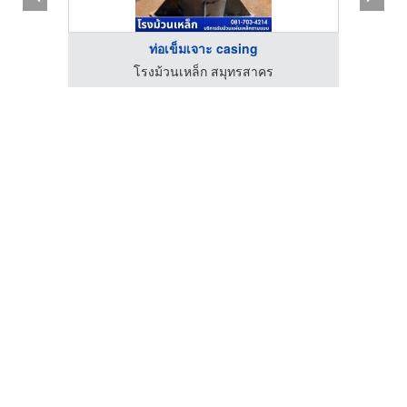
ท่อเข็มเจาะ casing
ติดตั้งรางน้ำฝน ราคาถูก - ส.รวมช่าง พิษณุโลก
โรงม้วนเหล็ก สมุทรสาคร