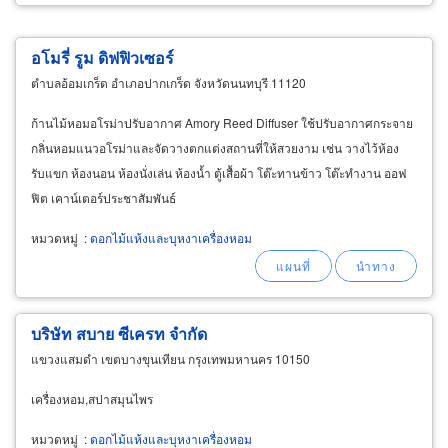
อโมรี่ รูม ดิฟฟิวเซอร์
ตำบลอ้อมเกร็ด อำเภอปากเกร็ด จังหวัดนนทบุรี 11120
ก้านไม้หอมอโรม่าปรับอากาศ Amory Reed Diffuser ใช้ปรับอากาศกระจาย
กลิ่นหอมแนวอโรม่าและจัดวางตกแต่งสถานที่ให้สวยงาม เช่น วางไว้ห้อง
รับแขก ห้องนอน ห้องนั่งเล่น ห้องน้ำ ตู้เสื้อผ้า โต๊ะทานข้าว โต๊ะทำงาน ออฟ
ฟิต เคาน์เตอร์ประชาสัมพันธ์
หมวดหมู่
:
ดอกไม้แห้งและบุหงาเครื่องหอม
บริษัท สบาย ซีเครท จำกัด
แขวงแสมดำ เขตบางขุนเทียน กรุงเทพมหานคร 10150
เครื่องหอม,สปาสมุนไพร
หมวดหมู่
:
ดอกไม้แห้งและบุหงาเครื่องหอม