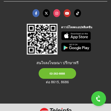
ดาวน์โหลดแอปพลิเคชัน
สนใจลงโฆษณา ปรึกษาฟรี
02-262-8888
ต่อ 8615, 8686