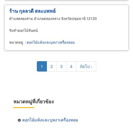
ร้าน กุลลวดี สละแพทย์
ตำบลคลองสาม อำเภอคลองหลวง จังหวัดปทุมธานี 12120
รับทำดอกไม้จันทน์
หมวดหมู่
:
ดอกไม้แห้งและบุหงาเครื่องหอม
Pagination
Current
1
Page
2
Page
3
Page
4
Next
ถัดไป ›
page
page
หมวดหมู่ที่เกี่ยวข้อง
ดอกไม้แห้งและบุหงาเครื่องหอม