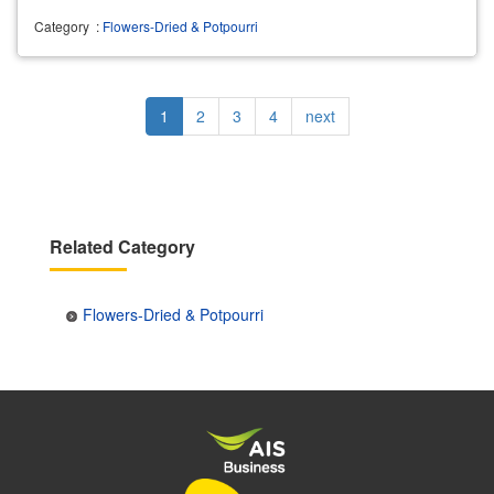
Category
:
Flowers-Dried & Potpourri
Pagination
Current
1
Page
2
Page
3
Page
4
Next
next
page
page
Related Category
Flowers-Dried & Potpourri