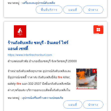
dioxide (co2)
extinguishers
)พร้อมติดตั้ง ถังดับ
หมวดหมู่
:
เครื่องและอุปกรณ์ดับเพลิง
เพลิงชนิดน้ำ (water
extinguishers
)พร้อมติดตั้ง
ร้านถังดับเพลิง ชลบุรี - อินเตอร์ ไฟร์
แอนด์ เซฟตี้
https://www.interfirechonburi.com
ตำบลดอนหัวฬ่อ อำเภอเมืองชลบุรี จังหวัดชลบุรี 20000
จำหน่ายถังดับเพลิงทุกเกรด อุปกรณ์ถังดับเพลิงและ
มีอุปกรณ์เซฟตี้ ราคาส่ง ถังดับเพลิงยี่ห้อ
fire
killer,
safety-
fire
มอก 332-2537 มีสต็อกถังดับเพลิงชนิด
ต่างๆ พร้อมส่ง บริการออกแบบติดตั้งถังดับเพลิงใน
พื้นที่ชลบุรี ติดตั้งถังดับเพลิงแบบตู้กระจกและแบบ
หมวดหมู่
:
อุปกรณ์เสริมสร้างความปลอดภัย
แขวนลอย แนะนำวิธีการใช้งานและมีบริการหลัง
การขายตลอดอายุการใช้งาน