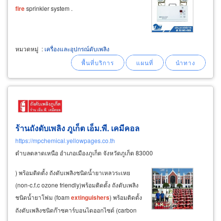
fire
sprinkler system .
หมวดหมู่
:
เครื่องและอุปกรณ์ดับเพลิง
ร้านถังดับเพลิง ภูเก็ต เอ็ม.พี. เคมีคอล
https://mpchemical.yellowpages.co.th
ตำบลตลาดเหนือ อำเภอเมืองภูเก็ต จังหวัดภูเก็ต 83000
) พร้อมติดตั้ง ถังดับเพลิงชนิดน้ำยาเหลวระเหย
(non-c.f.c ozone friendly)พร้อมติดตั้ง ถังดับเพลิง
ชนิดน้ำยาโฟม (foam
extinguishers
) พร้อมติดตั้ง
ถังดับเพลิงชนิดก๊าซคาร์บอนไดออกไซด์ (carbon