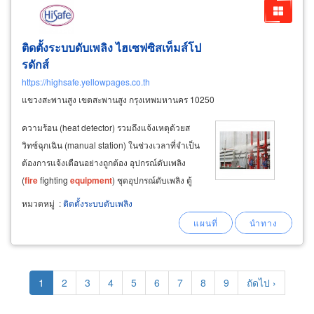
ติดตั้งระบบดับเพลิง ไฮเซฟซิสเท็มส์โป
รดักส์
https://highsafe.yellowpages.co.th
แขวงสะพานสูง เขตสะพานสูง กรุงเทพมหานคร 10250
ความร้อน (heat detector) รวมถึงแจ้งเหตุด้วยส
วิทซ์ฉุกเฉิน (manual station) ในช่วงเวลาที่จำเป็น
ต้องการแจ้งเตือนอย่างถูกต้อง อุปกรณ์ดับเพลิง
(
fire
fighting
equipment
) ชุดอุปกรณ์ดับเพลิง ตู้
ดับเพลิง สายดับเพลิง ถังดับเพลิงต่างๆ สำหรับการ
หมวดหมู่
:
ติดตั้งระบบดับเพลิง
ใช้งานในยามฉุกเฉิน ที่จะติดตั้งอยู่ตามจุดสำคัญ
ต่างๆ
Pagination
Current
1
Page
2
Page
3
Page
4
Page
5
Page
6
Page
7
Page
8
Page
9
Next
ถัดไป ›
page
page