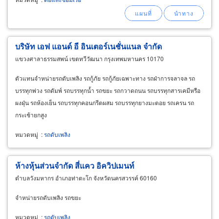
เรือทุ่นตกปลา ขนาดตั้งแต่ 15 ฟุต ถึง 60 ฟุต
บริษัท เอฟ แอนด์ อี อินเตอร์เนชั่นแนล จำกัด
แขวงศาลาธรรมสพน์ เขตทวีวัฒนา กรุงเทพมหานคร 10170
ตัวแทนจำหน่ายรถดับเพลิง รถกู้ภัย รถกู้ภัยเฉพาะทาง รถฝ่าการจลาจล รถ
บรรทุกพ่วง รถดัมพ์ รถบรรทุกน้ำ รถขยะ รถกวาดถนน รถบรรทุกสารเคมีหรือ
ผงฝุ่น รถห้องเย็น รถบรรทุกคอนกรีตผสม รถบรรทุกยางมะตอย รถเครน รถ
กระเช้ายกสูง
หมวดหมู่
:
รถดับเพลิง
ห้างหุ้นส่วนจำกัด สี่แคว อิควิปเมนท์
ตำบลวังมหากร อำเภอท่าตะโก จังหวัดนครสวรรค์ 60160
จำหน่ายรถดับเพลิง รถขยะ
หมวดหมู่
:
รถดับเพลิง