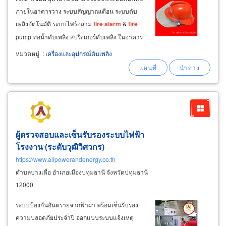
ภายในอาคารวาง ระบบสัญญาณเตือน ระบบดับ
เพลิงอัตโนมัติ ระบบไฟร์อลาม
fire
alarm
&
fire
pump ท่อน้ำดับเพลิง สปริงเกอร์ดับเพลิง ในอาคาร
โรงงาน ตึก สำนักงาน คอนโด สถานที่ราชการ
หมวดหมู่
:
เครื่องและอุปกรณ์ดับเพลิง
จำหน่ายปลีก-ส่ง ถังดับเพลิง บรรจุถังดับเพลิง
อุปกรณ์เซฟตี้
ผู้ตรวจสอบและเซ็นรับรองระบบไฟฟ้า
โรงงาน (ระดับวุฒิวิศวกร)
https://www.allpowerandenergy.co.th
ตำบลบางเดื่อ อำเภอเมืองปทุมธานี จังหวัดปทุมธานี
12000
ระบบป้องกันอันตรายจากฟ้าผ่า พร้อมเซ็นรับรอง
ความปลอดภัยประจำปี ออกแบบระบบแจ้งเหตุ