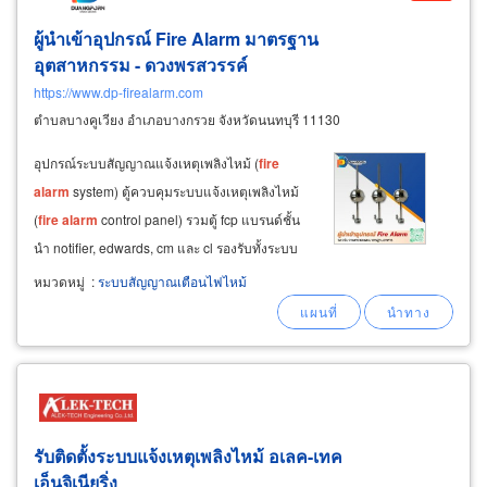
ผู้นำเข้าอุปกรณ์
Fire
Alarm
มาตรฐาน
อุตสาหกรรม - ดวงพรสวรรค์
https://www.dp-firealarm.com
ตำบลบางคูเวียง อำเภอบางกรวย จังหวัดนนทบุรี 11130
อุปกรณ์ระบบสัญญาณแจ้งเหตุเพลิงไหม้ (
fire
alarm
system) ตู้ควบคุมระบบแจ้งเหตุเพลิงไหม้
(
fire
alarm
control panel) รวมตู้ fcp แบรนด์ชั้น
นำ notifier, edwards, cm และ cl รองรับทั้งระบบ
addressable และ conventional สต๊อกแน่น พร้อม
หมวดหมู่
:
ระบบสัญญาณเตือนไฟไหม้
ส่งด่วนทั่วไทย เอกสารครบจบในที่เดียว ระบบ
addressable (ระบุตำแหน่งได้แม่นยำ
รับติดตั้งระบบแจ้งเหตุเพลิงไหม้ อเลค-เทค
เอ็นจิเนียริ่ง