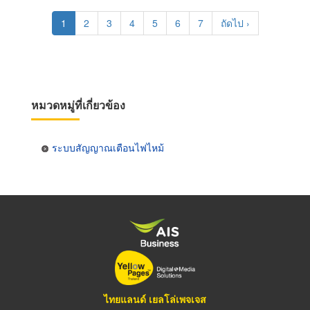
Pagination
Current
1
Page
2
Page
3
Page
4
Page
5
Page
6
Page
7
Next
ถัดไป ›
page
page
หมวดหมู่ที่เกี่ยวข้อง
ระบบสัญญาณเตือนไฟไหม้
ไทยแลนด์ เยลโล่เพจเจส