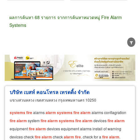
ผลการค้นหา 68 รายการ จากการค้นหาหมวดหมู่ Fire Alarm
Systems
ขายส่ง
ขายปลีก
ผู้ผลิต
ตัวแทนจัดจำหน่าย
ผู้ส่งออก/นำเข้า
ธุรกิจบริการ
บริษัท เบสท์ คอนโทรล เทรดดิ้ง จำกัด
แขวงสวนหลวง เขตสวนหลวง กรุงเทพมหานคร 10250
systems
fire
alarms
alarm
systems
fire
alarm
alarms conflagration
fire
alarm
system
fire
alarm
systems
fire
alarm
devices
fire
alarm
equipment
fire
alarm
devices equipment alarms install of warning
devices check
fire
alarm
check
alarm
fire
. check for a
fire
alarm
.