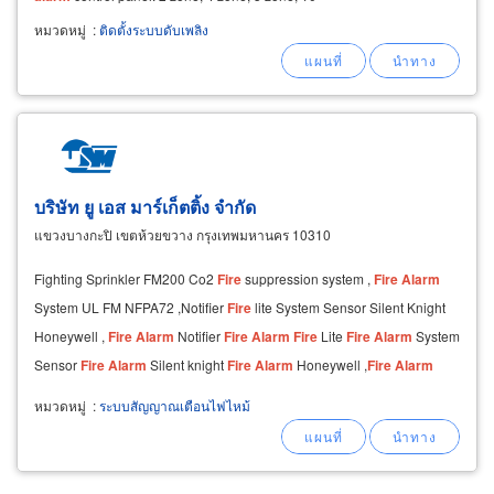
zone notifier module: monitor module, control
หมวดหมู่
:
ติดตั้งระบบดับเพลิง
module, relay module, isolate module, mini
monitor module
บริษัท ยู เอส มาร์เก็ตติ้ง จำกัด
แขวงบางกะปิ เขตห้วยขวาง กรุงเทพมหานคร 10310
Fighting Sprinkler FM200 Co2
Fire
suppression system ,
Fire
Alarm
System UL FM NFPA72 ,Notifier
Fire
lite System Sensor Silent Knight
Honeywell ,
Fire
Alarm
Notifier
Fire
Alarm
Fire
Lite
Fire
Alarm
System
Sensor
Fire
Alarm
Silent knight
Fire
Alarm
Honeywell ,
Fire
Alarm
brand Notifier
Fire
Alarm
brand
หมวดหมู่
:
ระบบสัญญาณเตือนไฟไหม้