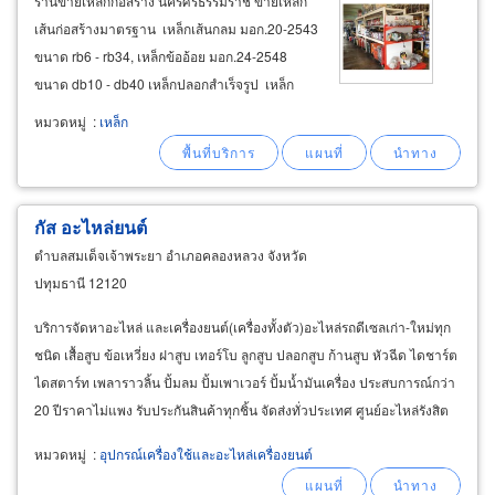
ร้านขายเหล็กก่อสร้าง นครศรีธรรมราช ขายเหล็ก
เส้นก่อสร้างมาตรฐาน เหล็กเส้นกลม มอก.20-2543
ขนาด rb6 - rb34, เหล็กข้ออ้อย มอก.24-2548
ขนาด db10 - db40 เหล็กปลอกสำเร็จรูป เหล็ก
ปลอกเสา เหล็กปลอกคาน ฟุตติ้งสำเร็จรูป ลวดผูก
หมวดหมู่
:
เหล็ก
เหล็ก ตะแกรงเทพื้น (ไวร์เมช) เหล็กแป๊ป เหล็กท่อ
ดำ แป๊ปดำ
กัส อะไหล่ยนต์
ตำบลสมเด็จเจ้าพระยา อำเภอคลองหลวง จังหวัด
ปทุมธานี 12120
บริการจัดหาอะไหล่ และเครื่องยนต์(เครื่องทั้งตัว)อะไหล่รถดีเซลเก่า-ใหม่ทุก
ชนิด เสื้อสูบ ข้อเหวี่ยง ฝาสูบ เทอร์โบ ลูกสูบ ปลอกสูบ ก้านสูบ หัวฉีด ไดชาร์ต
ไดสตาร์ท เพลาราวลิ้น ปั้มลม ปั้มเพาเวอร์ ปั้มน้ำมันเครื่อง ประสบการณ์กว่า
20 ปีราคาไม่แพง รับประกันสินค้าทุกชิ้น จัดส่งทั่วประเทศ ศูนย์อะไหล่รังสิต
(ซอย
หมวดหมู่
:
อุปกรณ์เครื่องใช้และอะไหล่เครื่องยนต์