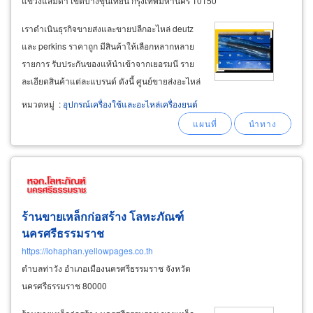
แขวงแสมดำ เขตบางขุนเทียน กรุงเทพมหานคร 10150
เราดำเนินธุรกิจขายส่งและขายปลีกอะไหล่ deutz
และ perkins ราคาถูก มีสินค้าให้เลือกหลากหลาย
รายการ รับประกันของแท้นำเข้าจากเยอรมนี ราย
ละเอียดสินค้าแต่ละแบรนด์ ดังนี้ ศูนย์ขายส่งอะไหล่
deutz พร้อมจัดส่งทั่วไทย มีสต็อกอะไหล่ยี่ห้อดอยซ์
หมวดหมู่
:
อุปกรณ์เครื่องใช้และอะไหล่เครื่องยนต์
ให้เลือก ทั้งไซส์สแตนดาร์ด (std) และไซส์โอเวอร์
อาทิ 0.25, 0.50
ร้านขายเหล็กก่อสร้าง โลหะภัณฑ์
นครศรีธรรมราช
https://lohaphan.yellowpages.co.th
ตำบลท่าวัง อำเภอเมืองนครศรีธรรมราช จังหวัด
นครศรีธรรมราช 80000