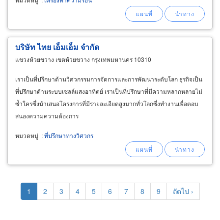
ต้องการโดยทีมวิศวกรและช่างผู้เชี่ยวชาญด้านการ
ผลิต
บริษัท ไทย เอ็มเอ็ม จำกัด
แขวงห้วยขวาง เขตห้วยขวาง กรุงเทพมหานคร 10310
เราเป็นที่ปรึกษาด้านวิศวกรรมการจัดการและการพัฒนาระดับโลก ธุรกิจเป็น
ที่ปรึกษาด้านระบบเซลล์แสงอาทิตย์ เราเป็นที่ปรึกษาที่มีความหลากหลายไม่
ซ้ำใครซึ่งนำเสนอโครงการที่มีรายละเอียดสูงมากทั่วโลกซึ่งทำงานเพื่อตอบ
สนองความความต้องการ
หมวดหมู่
:
ที่ปรึกษาทางวิศวกร
Pagination
Current
1
Page
2
Page
3
Page
4
Page
5
Page
6
Page
7
Page
8
Page
9
Next
ถัดไป ›
page
page