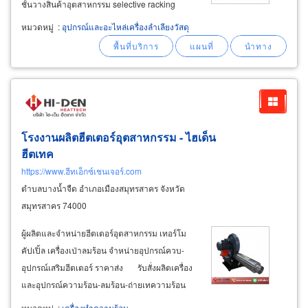
ชั้นวางสินค้าอุตสาหกรรม selective racking
system ชั้นเก็บชิ้นส่วนอะไหล่ยานยนต์ อะไหล่
หมวดหมู่
:
อุปกรณ์และอะไหล่เครื่องลำเลียงวัสดุ
สินค้าอุตสาหกรรม สำรวจพื้นที่ รับฟังความ
ต้องการของลูกค้า และรับฟังปัญหาของลูกค้า
โรงงานผลิตฮีตเตอร์อุตสาหกรรม - ไฮเด็น
ฮีตเทค
https://www.ฮีทเอ็กซ์เชนเจอร์.com
ตำบลบางน้ำจืด อำเภอเมืองสมุทรสาคร จังหวัด
สมุทรสาคร 74000
ผู้ผลิตและจำหน่ายฮีตเตอร์อุตสาหกรรม เทอร์โม
คัปเปิ้ล เครื่องเป่าลมร้อน จำหน่ายอุปกรณ์ควบ-
อุปกรณ์เสริมฮีตเตอร์ ราคาส่ง รับสั่งผลิตเครื่อง
และอุปกรณ์ความร้อน-ลมร้อน-ถ่ายเทความร้อน
บริการให้คำปรึกษา ออกแบบผลิตตามแบบที่ลูกค้า
หมวดหมู่
:
เครื่องทำความร้อน