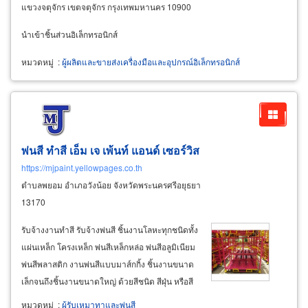
แขวงจตุจักร เขตจตุจักร กรุงเทพมหานคร 10900
นำเข้าชิ้นส่วนอิเล็กทรอนิกส์
หมวดหมู่
:
ผู้ผลิตและขายส่งเครื่องมือและอุปกรณ์อิเล็กทรอนิกส์
พ่นสี ทำสี เอ็ม เจ เพ้นท์ แอนด์ เซอร์วิส
https://mjpaint.yellowpages.co.th
ตำบลพยอม อำเภอวังน้อย จังหวัดพระนครศรีอยุธยา
13170
รับจ้างงานทำสี รับจ้างพ่นสี ชิ้นงานโลหะทุกชนิดทั้ง
แผ่นเหล็ก โครงเหล็ก พ่นสีเหล็กหล่อ พ่นสีอลูมิเนียม
พ่นสีพลาสติก งานพ่นสีแบบมาส์กกิ้ง ชิ้นงานขนาด
เล็กจนถึงชิ้นงานขนาดใหญ่ ด้วยสีชนิด สีฝุ่น หรือสี
อีพ็อกซี่ (powder coating) สีดำหยาบ สีดำเม็ด
หมวดหมู่
:
ผู้รับเหมาทาและพ่นสี