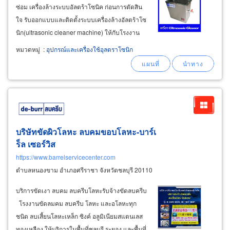
ซ่อม เครื่องล้างระบบอัลตร้าโซนิค ก่อนการตัดสิน
ใจ รับออกแบบและติดตั้งระบบเครื่องล้างอัลตร้าโซ
นิก(ultrasonic cleaner machine) ให้กับโรงงาน
อุตสาหกรรมทุกประเภท รับทำฮอร์น (horn) ฮีต
หมวดหมู่
:
อุปกรณ์และเครื่องใช้อุลตราโซนิก
เตอร์ (heater) รับซ่อมเครื่องอัลตร้าโซนิคทุกยี่ห้อ
เครื่องล้างอัลตร้าโซนิค
บริษัทขัดผิวโลหะ ลบคมขอบโลหะ-บาร์เ
ร็ล เซอร์วิส
https://www.barrelservicecenter.com
ตำบลหนองขาม อำเภอศรีราชา จังหวัดชลบุรี 20110
บริการขัดเงา ลบคม ลบครีบโลหะรับจ้างขัดลบครีบ
โรงงานขัดลมคม ลบครีบ โลหะ และอโลหะทุก
ชนิด ลบเสี้ยนโลหะเหล็ก ซิงค์ อลูมิเนียมสแตนเลส
ทองเหลือง ให้บริการในพื้นที่ชลบุรี ระยอง และพื้นที่