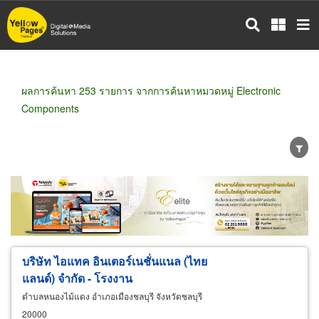
ข้าม
ไป
ยัง
เนื้อหา
หลัก
ผลการค้นหา 253 รายการ จากการค้นหาหมวดหมู่ Electronic
Components
ขายส่ง
ขายปลีก
ผู้ผลิต
ตัวแทนจัดจำหน่าย
ผู้ส่งออก/นำเข้า
ธุรกิจบริการ
บริษัท ไอแทค อินเตอร์เนชั่นแนล (ไทย
แลนด์) จำกัด - โรงงาน
ตำบลหนองไม้แดง อำเภอเมืองชลบุรี จังหวัดชลบุรี
20000