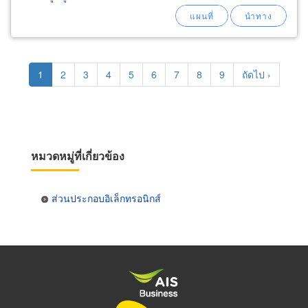
ทราย งานคุณภาพมาตรฐาน สีน้ำ pu, epoxy,
baking, 1k, 2k
Pagination
Current
1
Page
2
Page
3
Page
4
Page
5
Page
6
Page
7
Page
8
Page
9
Next
ถัดไป ›
page
page
หมวดหมู่ที่เกี่ยวข้อง
ส่วนประกอบอิเล็กทรอนิกส์