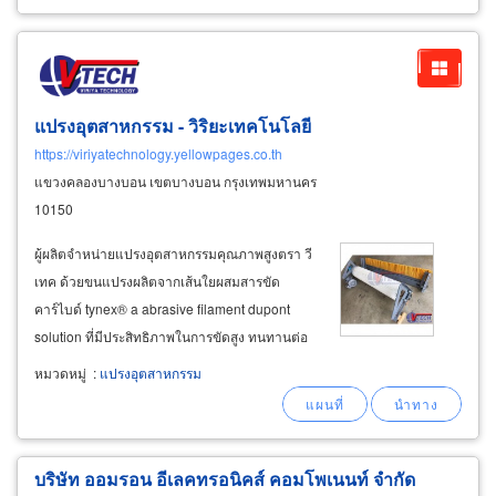
แปรงอุตสาหกรรม - วิริยะเทคโนโลยี
https://viriyatechnology.yellowpages.co.th
แขวงคลองบางบอน เขตบางบอน กรุงเทพมหานคร
10150
ผู้ผลิตจำหน่ายแปรงอุตสาหกรรมคุณภาพสูงตรา วี
เทค ด้วยขนแปรงผลิตจากเส้นใยผสมสารขัด
คาร์ไบด์ tynex® a abrasive filament dupont
solution ที่มีประสิทธิภาพในการขัดสูง ทนทานต่อ
การใช้งานต่อเนื่อง เช่นการขัดลบครีบคม ขัดปรับ
หมวดหมู่
:
แปรงอุตสาหกรรม
ผิวโลหะ ขัดสนิมเหล็ก-สนิมโลหะ โดยขนแปรงที่มี
ความยืดหยุนเข้าตามรูปร่างตามซอกชิ้นงานเข้า
ตามส่วนโค้งส่วนเว้าของชิ้นงานได้
บริษัท ออมรอน อีเลคทรอนิคส์ คอมโพเนนท์ จำกัด