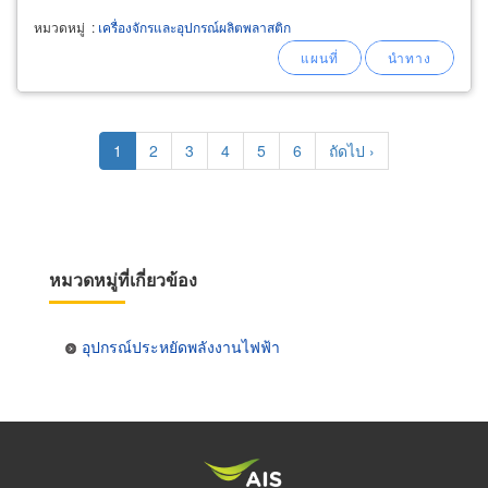
type 40-650 tons-Zeres
หมวดหมู่
:
เครื่องจักรและอุปกรณ์ผลิตพลาสติก
Pagination
Current
1
Page
2
Page
3
Page
4
Page
5
Page
6
Next
ถัดไป ›
page
page
หมวดหมู่ที่เกี่ยวข้อง
อุปกรณ์ประหยัดพลังงานไฟฟ้า