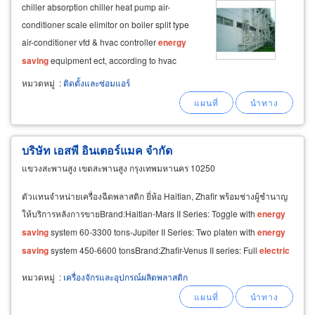
chiller absorption chiller heat pump air-
conditioner scale elimitor on boiler split type
air-conditioner vfd & hvac controller
energy
saving
equipment ect, according to hvac
system ผลงานต่างที่ได้รับการยอมรับ การไฟฟ้า
หมวดหมู่
:
ติดตั้งและซ่อมแอร์
ฝ่ายผลิตแห่งประเทศไทย สำนักงานใหญ่ใหม่,
เขื่อนวชิราลงกรณ์
บริษัท เอสพี อินเตอร์แมค จำกัด
แขวงสะพานสูง เขตสะพานสูง กรุงเทพมหานคร 10250
ตัวแทนจำหน่ายเครื่องฉีดพลาสติก ยี่ห้อ Haitian, Zhafir พร้อมช่างผู้ชำนาญ
ให้บริการหลังการขายBrand:Haitian-Mars II Series: Toggle with
energy
saving
system 60-3300 tons-Jupiter II Series: Two platen with
energy
saving
system 450-6600 tonsBrand:Zhafir-Venus II series: Full
electric
type 40-650 tons-Zeres
หมวดหมู่
:
เครื่องจักรและอุปกรณ์ผลิตพลาสติก