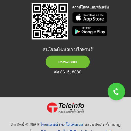
ดาวน์โหลดแอปพลิเคชัน
สนใจลงโฆษณา ปรึกษาฟรี
02-262-8888
ต่อ 8615, 8686
ลิขสิทธิ์ © 2569
ไทยแลนด์ เยลโล่เพจเจส
สงวนลิขสิทธิ์ตามกฏ