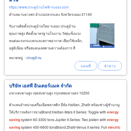
https://www.ประตูม้วนไฟฟ้าระยอง.com
ตำบลมาบยางพร อำเภอปลวกแดง จังหวัดระยอง 21140
รับงานติดตั้งประตูม้วนใหม่ ระยอง ประตูม้วน
คุณภาพสูง ติดตั้งมาตรฐานโรงงาน วัสดุแข็งแรง
ทนต่อแรงกระแทกและสภาพอากาศ เลือกใช้เหล็ก,
อลูมิเนียม หรือสแตนเลสตามความต้องการ สี
เคลือบกันสนิม ทนแดด ทนฝน ไม่ซีดจางง่าย มีให้
หมวดหมู่
:
ประตูม้วน
เลือกหลายประเภท ตามการใช้งาน ประตูม้วน
ไฟฟ้า-รีโมท ควบคุมง่าย เปิด-ปิดสะดวก ลด
แรงงานคน
บริษัท เอสพี อินเตอร์แมค จำกัด
แขวงสะพานสูง เขตสะพานสูง กรุงเทพมหานคร 10250
ตัวแทนจำหน่ายเครื่องฉีดพลาสติก ยี่ห้อ Haitian, Zhafir พร้อมช่างผู้ชำนาญ
ให้บริการหลังการขายBrand:Haitian-Mars II Series: Toggle with
energy
saving
system 60-3300 tons-Jupiter II Series: Two platen with
energy
saving
system 450-6600 tonsBrand:Zhafir-Venus II series: Full
electric