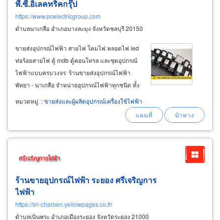
พี.ซี.อิเลคทริคกรุ๊ป
https://www.pcelectricgroup.com
ตำบลนาเกลือ อำเภอบางละมุง จังหวัดชลบุรี 20150
ขายส่งอุปกรณ์ไฟฟ้า สายไฟ โคมไฟ หลอดไฟ led
ท่อร้อยสายไฟ ตู้ mdb ตู้คอนโทรล และชุดอุปกรณ์
ไฟฟ้าแบบครบวงจร ร้านขายส่งอุปกรณ์ไฟฟ้า
พัทยา - นาเกลือ จำหน่ายอุปกรณ์ไฟฟ้าทุกชนิด ทั้ง
ปลีก - ส่ง ขายเครื่องมือช่างพร้อมอุปกรณ์ตัด
หมวดหมู่
:
ขายส่งและผู้ผลิตอุปกรณ์เครื่องใช้ไฟฟ้า
ไฟ รวมถึงหลอดไฟ led เพิ่มแสงสว่าง พร้อมกับราง
ปลั๊กอย่างดี ขายส่ง
ร้านขายอุปกรณ์ไฟฟ้า ระยอง ศรีเจริญการ
ไฟฟ้า
https://sri-charoen.yellowpages.co.th
ตำบลเนินพระ อำเภอเมืองระยอง จังหวัดระยอง 21000