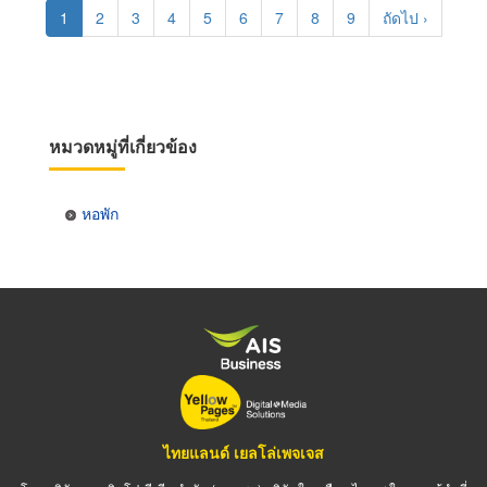
Pagination
Current
1
Page
2
Page
3
Page
4
Page
5
Page
6
Page
7
Page
8
Page
9
Next
ถัดไป ›
page
page
หมวดหมู่ที่เกี่ยวข้อง
หอพัก
ไทยแลนด์ เยลโล่เพจเจส