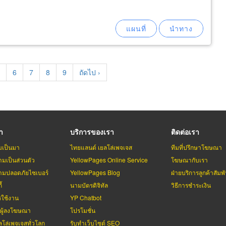
age
Page
6
Page
7
Page
8
Page
9
Next
ถัดไป ›
page
รา
บริการของเรา
ติดต่อเรา
มเป็นมา
ไทยแลนด์ เยลโล่เพจเจส
ทีมที่ปรึกษาโฆษณา
มเป็นส่วนตัว
YellowPages Online Service
โฆษณากับเรา
มปลอดภัยไซเบอร์
YellowPages Blog
ฝ่ายบริการลูกค้าสัมพั
้
นามบัตรดิจิทัล
วิธีการชำระเงิน
รใช้งาน
YP Chatbot
บผู้ลงโฆษณา
โปรโมชั่น
ลโล่เพจเจสทั่วโลก
รับทำเว็บไซต์ SEO