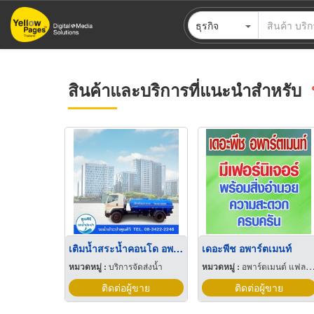
ข้าม
ธุรกิจ
ไป
ยัง
เนื้อหา
หลัก
สินค้าและบริการที่แนะนำสำหรับ
เติมน้ำสระน้ำคอนโด อพาร์ทเมนท์
เดอะพีช อพาร์ตเมนท์
หมวดหมู่ :
บริการจัดส่งน้ำ
หมวดหมู่ :
อพาร์ตเมนต์ แฟลตและเกสต์เฮ้าส์
ติดต่อผู้ขาย
ติดต่อผู้ขาย