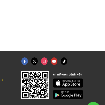
ดาวน์โหลดแอปพลิเคชัน
นธ์