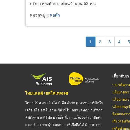
บริการห้องพักรายเดือนจำนวน 53 ห้อง
หมวดหมู่
:
หอพัก
Pagination
Current
1
Page
2
Page
3
Page
4
P
5
page
เกี่ยวกับเ
ประวัติควา
นโยบายควา
ไทยแลนด์ เยลโล่เพจเจส
นโยบายควา
โดย บริษัท เทเลอินโฟ มีเดีย จำกัด (มหาชน) บริษัทใน
นโยบายคุกกี
เครือเอไอเอส ในฐานะผู้นำที่ไม่เคยหยุดพัฒนาบริการ
ข้อตกลงกา
ที่ดีที่สุดด้านดิจิทัล มาร์เก็ตติ้ง ผ่านเว็บไซต์รวมสินค้า
เสียงตอบรั
และบริการ จากผู้ประกอบการที่เชื่อถือได้ มีการตรวจ
เครือข่ายเย