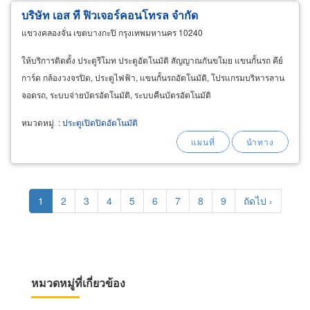
บริษัท เอส ที ฟิวเจอร์คอนโทรล จำกัด
แขวงคลองจั่น เขตบางกะปิ กรุงเทพมหานคร 10240
ให้บริการติดตั้ง ประตูรีโมท ประตูอัตโนมัติ สัญญาณกันขโมย แขนกั้นรถ คีย์
การ์ด กล้องวงจรปิด, ประตูไฟฟ้า, แขนกั้นรถอัตโนมัติ, โปรแกรมบริหารลาน
จอดรถ, ระบบจ่ายบัตรอัตโนมัติ, ระบบคืนบัตรอัตโนมัติ
หมวดหมู่
:
ประตูเปิดปิดอัตโนมัติ
Pagination
Current
1
Page
2
Page
3
Page
4
Page
5
Page
6
Page
7
Page
8
Page
9
Next
ถัดไป ›
page
page
หมวดหมู่ที่เกี่ยวข้อง