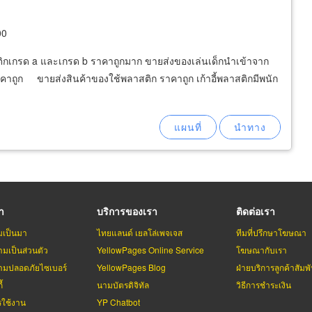
00
ติกเกรด a และเกรด b ราคาถูกมาก ขายส่งของเล่นเด็กนำเข้าจาก
ราคาถูก ขายส่งสินค้าของใช้พลาสติก ราคาถูก เก้าอี้พลาสติกมีพนัก
รา
บริการของเรา
ติดต่อเรา
มเป็นมา
ไทยแลนด์ เยลโล่เพจเจส
ทีมที่ปรึกษาโฆษณา
มเป็นส่วนตัว
YellowPages Online Service
โฆษณากับเรา
มปลอดภัยไซเบอร์
YellowPages Blog
ฝ่ายบริการลูกค้าสัมพั
้
นามบัตรดิจิทัล
วิธีการชำระเงิน
รใช้งาน
YP Chatbot