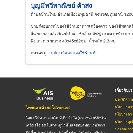
บุญมีทวีพาณิชย์ ค้าส่ง
ตำบลบ้านใหม่ อำเภอเมืองปทุมธานี จังหวัดปทุมธานี 120
ขายส่งอุปกรณ์ของใช้ร้านอาหารเครื่องครัว ของใช้พลาส
จีน ขายส่งผลิตภัณฑ์ซักผ้า ซักล้าง ทิชชู่ กระดาษชำระ 
พิง เกรด b ขนาด 40x45x82ซม. น้ำหนัก 2.3กก.
หมวดหมู่
:
อุปกรณ์และของใช้ร้านค้า
เกี่ยวกับเ
ประวัติควา
นโยบายควา
ไทยแลนด์ เยลโล่เพจเจส
นโยบายควา
โดย บริษัท เทเลอินโฟ มีเดีย จำกัด (มหาชน) บริษัทใน
นโยบายคุกกี
เครือเอไอเอส ในฐานะผู้นำที่ไม่เคยหยุดพัฒนาบริการ
ข้อตกลงกา
ที่ดีที่สุดด้านดิจิทัล มาร์เก็ตติ้ง ผ่านเว็บไซต์รวมสินค้า