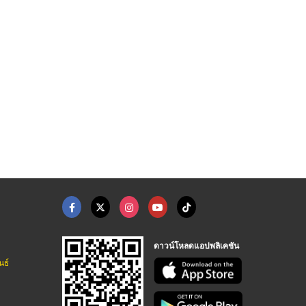
ดาวน์โหลดแอปพลิเคชัน
นธ์