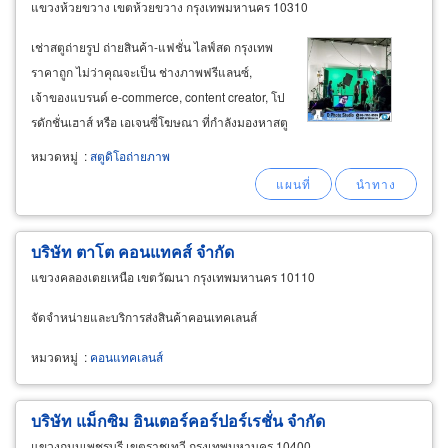
แขวงห้วยขวาง เขตห้วยขวาง กรุงเทพมหานคร 10310
เช่าสตูถ่ายรูป ถ่ายสินค้า-แฟชั่น ไลฟ์สด กรุงเทพ
ราคาถูก ไม่ว่าคุณจะเป็น ช่างภาพฟรีแลนซ์,
เจ้าของแบรนด์ e-commerce, content creator, โป
รดักชั่นเฮาส์ หรือ เอเจนซี่โฆษณา ที่กำลังมองหาสตู
ดิโอให้เช่าในกรุงเทพฯ ที่ครบวงจร d photo studio
หมวดหมู่
:
สตูดิโอถ่ายภาพ
(โดย บริษัท สยามโฟโต้ จำกัด) มีพื้นที่และอุปกรณ์
ที่พร้อมสนับสนุนทุกความคิดสร้างสรรค์ของคุณ
บริษัท ตาโต คอนแทคส์ จำกัด
แขวงคลองเตยเหนือ เขตวัฒนา กรุงเทพมหานคร 10110
จัดจำหน่ายและบริการส่งสินค้าคอนเทคเลนส์
หมวดหมู่
:
คอนแทคเลนส์
บริษัท แม็กซิม อินเตอร์คอร์ปอร์เรชั่น จำกัด
แขวงถนนเพชรบุรี เขตราชเทวี กรุงเทพมหานคร 10400