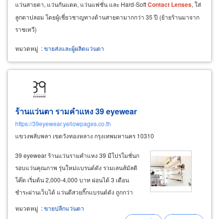
แว่นสายตา, แว่นกันแดด, แว่นแฟชั่น และ Hard-Soft
Contact
Lenses
, ใส่
ลูกตาปลอม โดยผู้เชี่ยวชาญทางด้านสายตามากกว่า 35 ปี (ย้ายร้านมาจาก
ราชเทวี)
หมวดหมู่
:
ขายส่งและผู้ผลิตแว่นตา
ร้านแว่นตา รามคำแหง 39 eyewear
https://39eyewear.yellowpages.co.th
แขวงพลับพลา เขตวังทองหลาง กรุงเทพมหานคร 10310
39 eyewear ร้านแว่นรามคำแหง 39 มีโปรโมชั่นก
รอบแว่นคุณภาพ รุ่นใหม่แบรนด์ดัง รวมเลนส์มัลติ
โค๊ต เริ่มต้น 2,000-4,000 บาท ผ่อนได้ 3 เดือน
ชำระผ่านเว็บได้ แว่นดีสวยกิ๊กแบรนด์ดัง ถูกกว่า
ห้างแน่นอน ลูกค้าทราบค่าสายตา เลือกแบบสั่งตัด
หมวดหมู่
:
ขายปลีกแว่นตา
แว่นทางออนไลน์ได้ ส่งฟรีทั่วไทย 39 eyewear