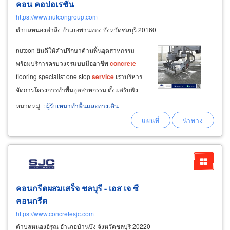
คอน คอปอเรชั่น
https://www.nutcongroup.com
ตำบลหนองตำลึง อำเภอพานทอง จังหวัดชลบุรี 20160
nutcon ยินดีให้คำปรึกษาด้านพื้นอุตสาหกรรม
พร้อมบริการครบวงจรแบบมืออาชีพ
concrete
flooring specialist one stop
service
เราบริหาร
จัดการโครงการทำพื้นอุตสาหกรรม ตั้งแต่รับฟัง
ความต้องการ สำรวจพื้นที่ เตรียมพื้นที่ วางแผน
หมวดหมู่
:
ผู้รับเหมาทำพื้นและทางเดิน
การสัญจรของรถโม่ปูนเข้า-ออกพื้นที่ การเข้าแบบ
แบ่งไลน์สัดส่วนการเทพื้นคอนกรีต มีการควบคุม
ด้านคุณภาพงานและควบคุมเวลาตามกำหนด
คอนกรีตผสมเสร็จ ชลบุรี - เอส เจ ซี
คอนกรีต
https://www.concretesjc.com
ตำบลหนองอิรุณ อำเภอบ้านบึง จังหวัดชลบุรี 20220