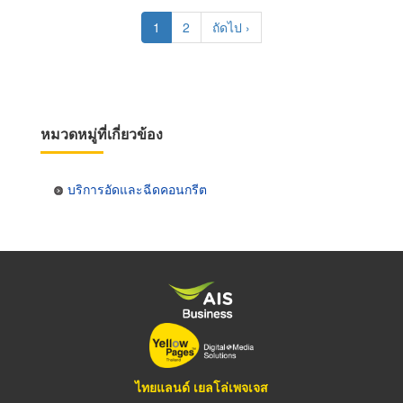
Pagination
Current
1
Page
2
Next
ถัดไป ›
page
page
หมวดหมู่ที่เกี่ยวข้อง
บริการอัดและฉีดคอนกรีต
ไทยแลนด์ เยลโล่เพจเจส