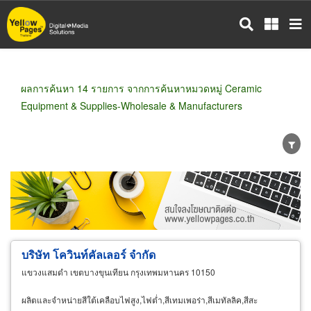
ข้าม
ไป
ยัง
เนื้อหา
หลัก
ผลการค้นหา 14 รายการ จากการค้นหาหมวดหมู่ Ceramic
Equipment & Supplies-Wholesale & Manufacturers
ขายส่ง
ขายปลีก
ผู้ผลิต
ตัวแทนจัดจำหน่าย
ผู้ส่งออก/นำเข้า
ธุรกิจบริการ
บริษัท โควินท์คัลเลอร์ จำกัด
แขวงแสมดำ เขตบางขุนเทียน กรุงเทพมหานคร 10150
ผลิตและจำหน่ายสีใต้เคลือบไฟสูง,ไฟต่ำ,สีเทมเพอร่า,สีเมทัลลิค,สีสะ