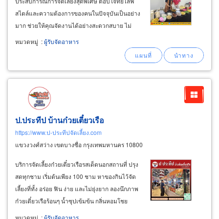
ประสบการณ์การจัดเลี้ยงสุดพิเศษ ตอบโจทย์ไลฟ์
สไตล์และความต้องการของคนในปัจจุบันเป็นอย่าง
มาก ช่วยให้คุณจัดงานได้อย่างสะดวกสบาย ไม่
ต้องกังวลเรื่องการเตรียมอาหาร การจัดเตรียม
หมวดหมู่
:
ผู้รับจัดอาหาร
สถานที่ การบริการ เรามีทีมงานมืออาชีพดูแลให้ทุก
อย่างเป็นไปอย่างราบรื่น เมนูยอดฮิต
ป.ประทีป บ้านก๋วยเตี๋ยวเรือ
https://www.ป-ประทีปจัดเลี้ยง.com
แขวงวงศ์สว่าง เขตบางซื่อ กรุงเทพมหานคร 10800
บริการจัดเลี้ยงก๋วยเตี๋ยวเรือรสเด็ดนอกสถานที่ ปรุง
สดทุกชาม เริ่มต้นเพียง 100 ชาม หาของกินไว้จัด
เลี้ยงที่ทั้ง อร่อย ฟิน ง่าย และไม่ยุ่งยาก ลองนึกภาพ
ก๋วยเตี๋ยวเรือร้อนๆ น้ำซุปเข้มข้น กลิ่นหอมโชย
เสิร์ฟกันชามต่อชามแบบสดใหม่ถึงหน้างาน
หมวดหมู่
:
ผู้รับจัดอาหาร