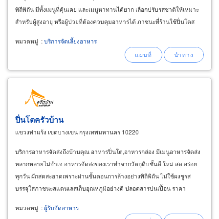
พิถีพิถัน มีทั้งเมนูที่คุ้นเคย และเมนูหาทานได้ยาก เลือกปรับรสชาติให้เหมาะ
สำหรับผู้สูงอายุ หรือผู้ป่วยที่ต้องควบคุมอาหารได้ ภาชนะที่ร้านใช้ปิ่นโตส
แตนเลส
หมวดหมู่
:
บริการจัดเลี้ยงอาหาร
ปิ่นโตครัวบ้าน
แขวงท่าแร้ง เขตบางเขน กรุงเทพมหานคร 10220
บริการอาหารจัดส่งถึงบ้านคุณ อาหารปิ่นโต,อาหารกล่อง มีเมนูอาหารจัดส่ง
หลากหลายไม่จำเจ อาหารจัดส่งของเราทำจากวัตถุดิบชั้นดี ใหม่ สด อร่อย
ทุกวัน ผักสดสะอาดเพราะผ่านขั้นตอนการล้างอย่างพิถีพิถัน ไม่ใช้ผงชูรส
บรรจุใส่ภาชนะสแตนเลสเก็บอุณหภูมิอย่างดี ปลอดสารปนเปื้อน ราคา
ประหยัดคุ้มค่า ท่านที่มีบ้านในย่านลาดพร้าว
หมวดหมู่
:
ผู้รับจัดอาหาร