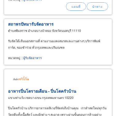
ป.ประทีป บ้านก๋วยเตี๋ยวเรือ วงศ์สว่าง 11 พร้อมจัด
เต็มให้คุณทุกงาน ทุกสไตล์
สถาพรปัทมารับจัดอาหาร
ตำบลพิมลราช อำเภอบางบัวทอง จังหวัดนนทบุรี 11110
รับจัดโต๊ะจีนนอกสถานที่ ตามงานมงคงสมรสและงานต่างๆ บริการพิมพ์
การ์ด, ของชำร่วย ทั่วกรุงเทพและปริมณฑล
หมวดหมู่
:
ผู้รับจัดอาหาร
อาหารปิ่นโตรายเดือน - ปิ่นโตครัวบ้าน
แขวงท่าแร้ง เขตบางเขน กรุงเทพมหานคร 10220
ปิ่นโตครัวบ้าน บริการอาหารเดลิเวอรี่จัดส่งถึงบ้านคุณ เราทำสดใหม่ทุกวัน
วัตถุดิบทั้งเนื้อสัตว์ และผักต่าง ๆ สะอาด เพราะผ่านขั้นตอนการล้างอย่าง