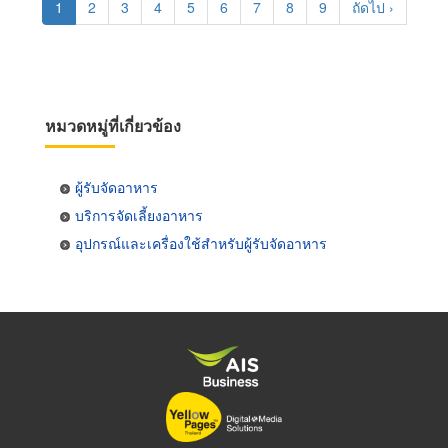
Current
1
Page
2
Page
3
Page
4
Page
5
Page
6
Page
7
Page
8
Page
9
Next
ถัดไป ›
page
page
หมวดหมู่ที่เกี่ยวข้อง
ผู้รับจัดอาหาร
บริการจัดเลี้ยงอาหาร
อุปกรณ์และเครื่องใช้สำหรับผู้รับจัดอาหาร