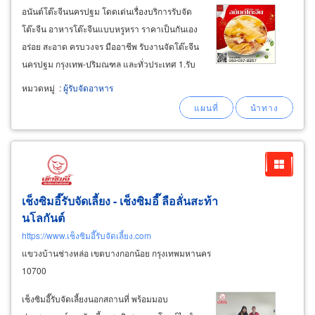
อนันต์โต๊ะจีนนครปฐม โดดเด่นเรื่องบริการรับจัด
โต๊ะจีน อาหารโต๊ะจีนแบบหรูหรา ราคาเป็นกันเอง
อร่อย สะอาด ครบวงจร มืออาชีพ รับงานจัดโต๊ะจีน
นครปฐม กรุงเทพ-ปริมณฑล และทั่วประเทศ 1.รับ
จัดโต๊ะจีนราคา 1,200 บาท/โต๊ะ เมนูนี้สั่งขั้นต่ำ 60
หมวดหมู่
:
ผู้รับจัดอาหาร
โต๊ะ เสิร์ฟอาหาร 8 อย่าง วัตถุดิบสดใหม่ สะอาด
ถูกสุขลักษณะ
เช็งซิมอี๊รับจัดเลี้ยง - เช็งซิมอี๊ ลือลั่นสะท้า
นโลกันต์
https://www.เช็งซิมอี๊รับจัดเลี้ยง.com
แขวงบ้านช่างหล่อ เขตบางกอกน้อย กรุงเทพมหานคร
10700
เช็งซิมอี๊รับจัดเลี้ยงนอกสถานที่ พร้อมมอบ