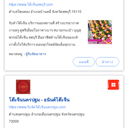
https://www.โต๊ะจีนลพบุรี.com
ตำบลโพนทอง อำเภอบ้านหมี่ จังหวัดลพบุรี 15110
รับทำโต๊ะจีน บริการนอกสถานที่ สร้างบรรยากาศ
งานหรู ดูพรีเมี่ยมในราคาเบาๆ สบายกระเป๋า บุญสุ
พรรณ์โต๊ะจีน ลพบุรี มืออาชีพด้านโต๊ะจีนของแท้
เราตั้งใจให้บริการ ตอบทุกโจทย์จัดเต็มทุกงาน
สร้างความพึงพอใจให้เจ้าภาพหลายงานทั้งใน
หมวดหมู่
:
ผู้รับจัดอาหาร
ลพบุรีและอีกหลายจังหวัดใกล้เคียงมานานกว่า 10
ปี ด้วยอุปกรณ์จัดเลี้ยงหรูหราและครบถ้วน
โต๊ะจีนนครปฐม - อนันต์โต๊ะจีน
https://www.รับจัดโต๊ะจีนนครปฐม.com
ตำบลนครปฐม อำเภอเมืองนครปฐม จังหวัดนครปฐม
73000