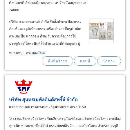
ตำบลนาดี อำเภอเมืองสมุทรสาคร จังหวัดสมุทรสาคร
74000
บริษัท บางกอกแคนส์ จำกัด รับสั่งทำกระป๋องบรรจุ
ภัณฑ์และอลูมิเนียมบรรจุเครื่องสำอางขึ้นรูป ผลิต
กระป๋องปิ๊บ แกลลอน ที่รองรับความต้องการใช้
บรรจุภัณฑ์โลหะ ยินดีให้คำแนะนำที่ดีต่อลูกค้า ผู้
ผลิตกระป๋องโลหะ กระป๋องบรรจุภัณฑ์ใส่อาหาร
หมวดหมู่
:
กระป๋องโลหะ
แบบฝาดึง (ฝา quik peel, easy open) กระป๋อง
3ชิ้น (3 piece
cans
บริษัท สุนทรเมทัลอินดัสทรี้ส์ จำกัด
แขวงบางบอน เขตบางบอน กรุงเทพมหานคร 10150
โรงงานผลิตกระป๋องโลหะ รับผลิตบรรจุภัณฑ์โลหะ ผลิตกระป๋องโลหะ กระป๋อง
ทุกชนิด ทุกขนาด ซึ่งนำไป บรรจุภัณฑ์สินค้า - กระป๋องโลหะ สำหรับบรรจุสี