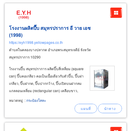
โรงงานผลิตปี๊บ สมุทรปราการ อี วาย เอช
(1998)
https://eyh1998.yellowpages.co.th
ตำบลในคลองบางปลากด อำเภอพระสมุทรเจดีย์ จังหวัด
สมุทรปราการ 10290
โรงงานปี๊บ สมุทรปราการ ผลิตปี๊บสี่เหลี่ยม (square
can) ปี๊บคอเกลียว คอเป็นเนื้อเดียวกับตัวปี๊บ, ปี๊บฝา
เกลียว, ปี๊บฝากด, ปี๊บปากกว้าง, ปี๊บเปิดบนฝากลม
แกลลอนเหลี่ยม (rectangular can) เคลือบขาว,
เคลือบทอง หรือ พิมพ์สี ผู้ผลิต ปี๊บสำหรับบรรจุเคมี
หมวดหมู่
:
กระป๋องโลหะ
รับจ้างผลิตปี๊บ (solvent square
cans
) แกลลอน
เหลี่ยม