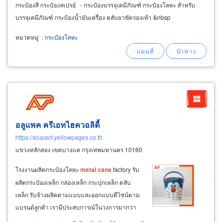
กระป๋องสี กระป๋องสเปรย์ - กระป๋องบรรจุเคมีภัณฑ์ กระป๋องโลหะ สำหรับ
บรรจุเคมีภัณฑ์ กระป๋องน้ำมันเครื่อง ตลับยาขัดรองเท้า &nbsp
หมวดหมู่
:
กระป๋องโลหะ
อลูแพค ครีเอทไฮควอลิตี้
https://alupact.yellowpages.co.th
แขวงหลักสอง เขตบางแค กรุงเทพมหานคร 10160
โรงงานผลิตกระป๋องโลหะ
metal
cans
factory รับ
ผลิตกระป๋องเหล็ก กล่องเหล็ก กระปุกเหล็ก ตลับ
เหล็ก รับจ้างผลิตตามแบบและออกแบบดีไซน์ตาม
แบรนด์ลูกค้า เรามีประสบการณ์ในวงการมากว่า
30 ปี จนได้รับความไว้วางใจจากแบรนด์หลายราย