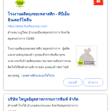
โรงงานผลิตถุงขยะพลาสติก - ทีบีเอ็ม
อินเตอร์โพลีน
https://www.รับผลิตถุงขยะ.com
ตำบลบางปูใหม่ อำเภอเมืองสมุทรปราการ จังหวัด
สมุทรปราการ 10280
โรงงานผลิตถุงขยะพลาสติก สมุทรปราการ ผู้ผลิต
และขายส่งถุงขยะดำ ถุงขยะสี ตราทับทิม ทุกข
นาด และรับจ้างผลิตถุงขยะ ขนาดตามต้องการและ
ติดโลโก้สินค้าตามสั่ง ขายส่ง ถุงขยะดำ tbm ไซส์
เล็ก-ไซส์กลาง-ไซส์ใหญ่ สำหรับใส่ขยะเปียกขยะ
หมวดหมู่
:
ถุงพลาสติกและถุงใสโปร่ง
แห้งทั่วไป ถุงขยะสำหรับงานแม่บ้านโรงแรม แม่
บ้านออฟฟิศ บริษัทรักษาความสะอาด
บริษัท ไพบูลย์อุตสาหกรรมการพิมพ์ จำกัด
ตำบลสำโรงใต้ อำเภอพระประแดง จังหวัดสมุทรปราการ