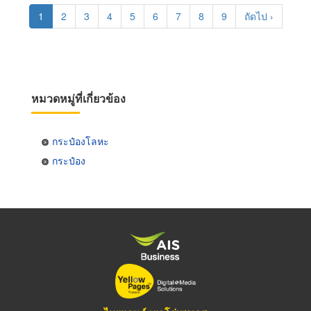
Pagination
Current
1
Page
2
Page
3
Page
4
Page
5
Page
6
Page
7
Page
8
Page
9
Next
ถัดไป ›
page
page
หมวดหมู่ที่เกี่ยวข้อง
กระป๋องโลหะ
กระป๋อง